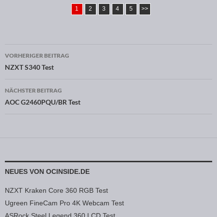
1
2
3
4
5
>>
VORHERIGER BEITRAG
Beitragsnavigation
NZXT S340 Test
NÄCHSTER BEITRAG
AOC G2460PQU/BR Test
NEUES VON OCINSIDE.DE
NZXT Kraken Core 360 RGB Test
Ugreen FineCam Pro 4K Webcam Test
ASRock Steel Legend 360 LCD Test