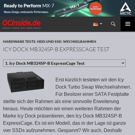
Suchen
Redaktion ocinside.de PC Hardware Portal
ZUM INHALT SPRINGEN
PRIMÄR
MENÜ
HARDWARE TESTS
,
HDD UND SSD
,
WECHSELRAHMEN
ICY DOCK MB324SP-B EXPRESSCAGE TEST
Erst kürzlich testeten wir den Icy
Dock Turbo Swap Wechselrahmen.
Für Besitzer einer SATA Festplatte
stellte sich der Rahmen als eine sinnvolle Erweiterung
heraus. Heute möchten wir einen weiteren Rahmen der
Marke Icy Dock präsentieren, den Icy Dock MB324SP-B
ExpressCage. Es ist ein Modell, das in der Lage ist ganze
vier SSDs aufzunehmen. Gespannt? Wir auch. Deshalb