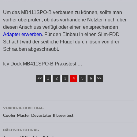
Um das MB411SPO-B verbauen zu können, sollte man
vorher überprüfen, ob das vorhandene Netzteil noch über
diesen Anschluss verfügt oder einen entsprechenden
Adapter erwerben
. Für den Einbau in einen Slim-FDD
Schacht wird der seitliche Flügel durch lösen von drei
Schrauben abgeschraubt.
Icy Dock MB411SPO-B Praxistest …
<<
1
2
3
4
5
6
>>
VORHERIGER BEITRAG
Beitragsnavigation
Cooler Master Devastator II Lesertest
NÄCHSTER BEITRAG