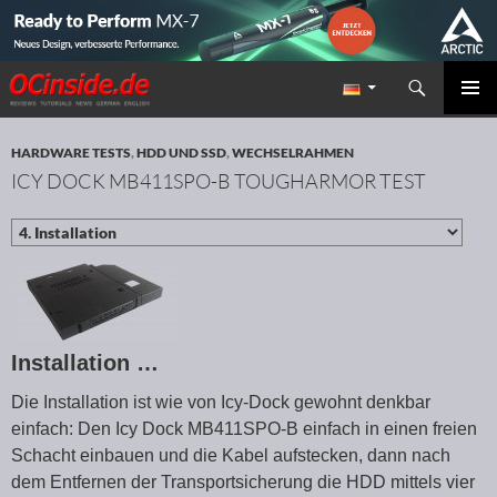
Suchen
Redaktion ocinside.de PC Hardware Portal
ZUM INHALT SPRINGEN
PRIMÄR
MENÜ
HARDWARE TESTS
,
HDD UND SSD
,
WECHSELRAHMEN
ICY DOCK MB411SPO-B TOUGHARMOR TEST
Installation …
Die Installation ist wie von Icy-Dock gewohnt denkbar
einfach: Den Icy Dock MB411SPO-B einfach in einen freien
Schacht einbauen und die Kabel aufstecken, dann nach
dem Entfernen der Transportsicherung die HDD mittels vier