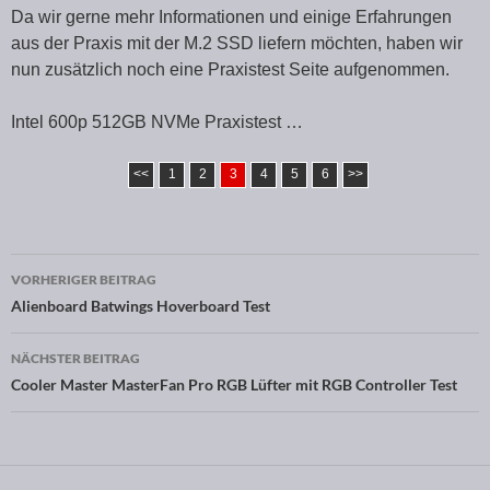
Da wir gerne mehr Informationen und einige Erfahrungen
aus der Praxis mit der M.2 SSD liefern möchten, haben wir
nun zusätzlich noch eine Praxistest Seite aufgenommen.
Intel 600p 512GB NVMe Praxistest …
<<
1
2
3
4
5
6
>>
VORHERIGER BEITRAG
Beitragsnavigation
Alienboard Batwings Hoverboard Test
NÄCHSTER BEITRAG
Cooler Master MasterFan Pro RGB Lüfter mit RGB Controller Test