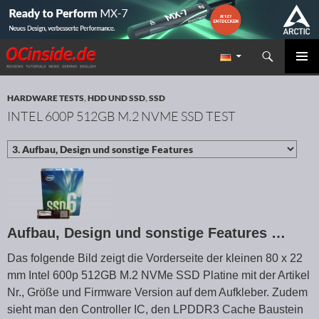
Suchen
Redaktion ocinside.de PC Hardware Portal
ZUM INHALT SPRINGEN
PRIMÄR
MENÜ
HARDWARE TESTS
,
HDD UND SSD
,
SSD
INTEL 600P 512GB M.2 NVME SSD TEST
Aufbau, Design und sonstige Features …
Das folgende Bild zeigt die Vorderseite der kleinen 80 x 22
mm Intel 600p 512GB M.2 NVMe SSD Platine mit der Artikel
Nr., Größe und Firmware Version auf dem Aufkleber. Zudem
sieht man den Controller IC, den LPDDR3 Cache Baustein