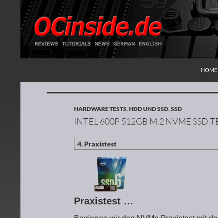
ZUM I
Suchen
Redaktion ocinside.de PC Hardware Portal
HOME
HARDWARE TESTS
,
HDD UND SSD
,
SSD
INTEL 600P 512GB M.2 NVME SSD T
Praxistest …