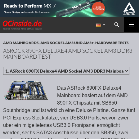
Suchen
Redaktion ocinside.de PC Hardware Portal
ZUM INHALT SPRINGEN
PRIMÄR
MENÜ
AMD MAINBOARDS
,
AMD SOCKEL AM3 UND AM3+
,
HARDWARE TESTS
ASROCK 890FX DELUXE4 AMD SOCKEL AM3 DDR3
MAINBOARD TEST
Das ASRock 890FX Deluxe4
Mainboard basiert auf dem AMD
890FX Chipsatz mit SB850
Southbridge und ist wirklich eine Deluxe Platine. Ganze fünf
PCI Express Steckplätze, vier USB3.0 Ports, wovon zwei
über ein mitgeliefertes USB3.0 Frontpanel ermöglicht
werden, sechs SATA3 Anschlüsse über den SB850, zwei