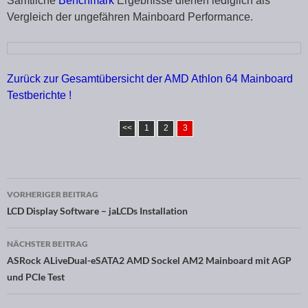
Sämtliche
Benchmark
Ergebnisse dienen lediglich als
Vergleich der ungefähren Mainboard Performance.
Zurück zur Gesamtübersicht der AMD Athlon 64 Mainboard
Testberichte !
<<
1
2
3
VORHERIGER BEITRAG
Beitragsnavigation
LCD Display Software – jaLCDs Installation
NÄCHSTER BEITRAG
ASRock ALiveDual-eSATA2 AMD Sockel AM2 Mainboard mit AGP
und PCIe Test