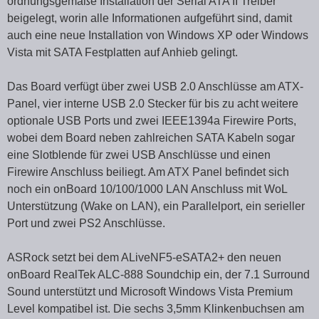
ordnungsgemäße Installation der Serial ATA II Treiber
beigelegt, worin alle Informationen aufgeführt sind, damit
auch eine neue Installation von Windows XP oder Windows
Vista mit SATA Festplatten auf Anhieb gelingt.
Das Board verfügt über zwei USB 2.0 Anschlüsse am ATX-
Panel, vier interne USB 2.0 Stecker für bis zu acht weitere
optionale USB Ports und zwei IEEE1394a Firewire Ports,
wobei dem Board neben zahlreichen SATA Kabeln sogar
eine Slotblende für zwei USB Anschlüsse und einen
Firewire Anschluss beiliegt. Am ATX Panel befindet sich
noch ein onBoard 10/100/1000 LAN Anschluss mit WoL
Unterstützung (Wake on LAN), ein Parallelport, ein serieller
Port und zwei PS2 Anschlüsse.
ASRock setzt bei dem ALiveNF5-eSATA2+ den neuen
onBoard RealTek ALC-888 Soundchip ein, der 7.1 Surround
Sound unterstützt und Microsoft Windows Vista Premium
Level kompatibel ist. Die sechs 3,5mm Klinkenbuchsen am