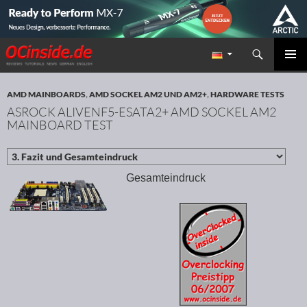
Suchen
Redaktion ocinside.de PC Hardware Portal
ZUM INHALT SPRINGEN
PRIMÄR
MENÜ
AMD MAINBOARDS
,
AMD SOCKEL AM2 UND AM2+
,
HARDWARE TESTS
ASROCK ALIVENF5-ESATA2+ AMD SOCKEL AM2
MAINBOARD TEST
Gesamteindruck