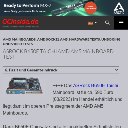
Suchen
Redaktion ocinside.de PC Hardware Portal
ZUM INHALT SPRINGEN
PRIMÄR
MENÜ
AMD MAINBOARDS
,
AMD SOCKEL AM5
,
HARDWARE TESTS
,
UNBOXING
UND VIDEO TESTS
ASROCK B650E TAICHI AMD AM5 MAINBOARD
TEST
++++ Das
ASRock B650E Taichi
Mainboard ist für ca. 590 Euro
(03/2023) im Handel erhältlich und
liegt damit im oberen Preissegment der AMD AM5
Mainboards.
Dank B650E Chipsatz sind alle topaktuellen Schnittstellen