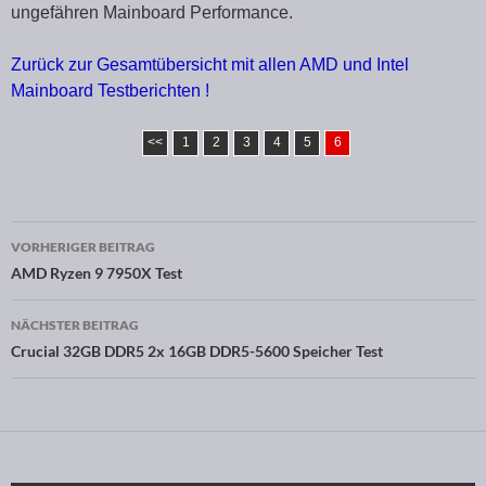
ungefähren Mainboard Performance.
Zurück zur Gesamtübersicht mit allen AMD und Intel
Mainboard Testberichten !
<<
1
2
3
4
5
6
VORHERIGER BEITRAG
Beitragsnavigation
AMD Ryzen 9 7950X Test
NÄCHSTER BEITRAG
Crucial 32GB DDR5 2x 16GB DDR5-5600 Speicher Test