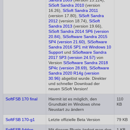
Sandra 2009
(version 15.124),
SiSoft Sandra 2010
(version
16.26),
SiSoft Sandra 2011
(version 17.80),
SiSoft Sandra
2012
(version 18.74),
SiSoft
Sandra 2013
(version 19.66),
SiSoft Sandra 2014 SP6 (version
20.84)
,
SiSoftware Sandra 2015
SP4 (version 21.60)
,
SiSoftware
Sandra 2016 SP1 mit Windows 10
Support
und
SiSoftware Sandra
2017 SP3 (version 24.57)
von
Version
SiSoftware Sandra 2018
SP4c (version 28.69)
,
SiSoftware
Sandra 2020 R14g (version
30.96)
abgelöst wurde. Direkter
und schneller Download der
neuen SiSoft Version!
SoftFSB 170 final
Hiermit ist es möglich, den
110
Grundtakt im Windows ohne
KB
Neustart zu ändern
SoftFSB 170-g1
Letzte offizielle Beta Version
79 KB
SoftFSB Addon
Mit diesem Plugin ändert man den
1 KB