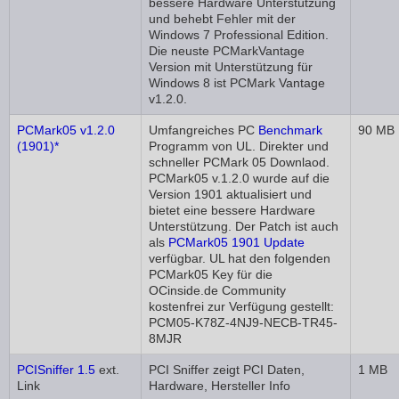
bessere Hardware Unterstützung
und behebt Fehler mit der
Windows 7 Professional Edition.
Die neuste PCMarkVantage
Version mit Unterstützung für
Windows 8 ist PCMark Vantage
v1.2.0.
PCMark05 v1.2.0
Umfangreiches PC
Benchmark
90 MB
(1901)*
Programm von UL. Direkter und
schneller PCMark 05 Downlaod.
PCMark05 v.1.2.0 wurde auf die
Version 1901 aktualisiert und
bietet eine bessere Hardware
Unterstützung. Der Patch ist auch
als
PCMark05 1901 Update
verfügbar. UL hat den folgenden
PCMark05 Key für die
OCinside.de Community
kostenfrei zur Verfügung gestellt:
PCM05-K78Z-4NJ9-NECB-TR45-
8MJR
PCISniffer 1.5
ext.
PCI Sniffer zeigt PCI Daten,
1 MB
Link
Hardware, Hersteller Info