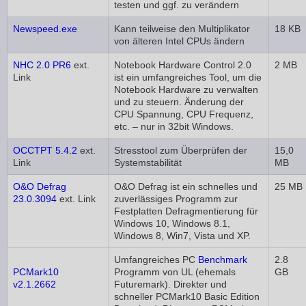
testen und ggf. zu verändern
Newspeed.exe
Kann teilweise den Multiplikator
18 KB
von älteren Intel CPUs ändern
NHC 2.0 PR6
ext.
Notebook Hardware Control 2.0
2 MB
Link
ist ein umfangreiches Tool, um die
Notebook Hardware zu verwalten
und zu steuern. Änderung der
CPU Spannung, CPU Frequenz,
etc. – nur in 32bit Windows.
OCCTPT 5.4.2
ext.
Stresstool zum Überprüfen der
15,0
Link
Systemstabilität
MB
O&O Defrag
O&O Defrag ist ein schnelles und
25 MB
23.0.3094
ext. Link
zuverlässiges Programm zur
Festplatten Defragmentierung für
Windows 10, Windows 8.1,
Windows 8, Win7, Vista und XP.
Umfangreiches PC
Benchmark
2.8
PCMark10
Programm von UL (ehemals
GB
v2.1.2662
Futuremark). Direkter und
schneller PCMark10 Basic Edition