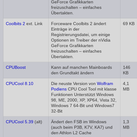
GeForce Grafikkarten
freizuschalten – einfaches
Übertakten.
Coolbits 2
ext. Link
Forceware Coolbits 2 ändert
69 KB
Einträge in der
Registrierungsdatei, um einige
Optionen im Treiber der nVidia
GeForce Grafikkarten
freizuschalten – einfaches
Übertakten.
CPUBoost
Kann auf manchen Mainboards
146
den Grundtakt ändern
KB
CPUCool 8.10
Die neuste Version von
Wolfram
4,1
Podiens
CPU Cool Tool mit klasse
MB
Funktionen Unterstützt Windows
98, ME, 2000, XP, XP64, Vista 32,
Windows 7 64-Bit und Windows7
32-Bit
CPUCool 5.39
(alt)
Ändert den FSB im Windows
1,3
(auch beim P3B, K7V, KA7) und
MB
den Athlon L2 Cache