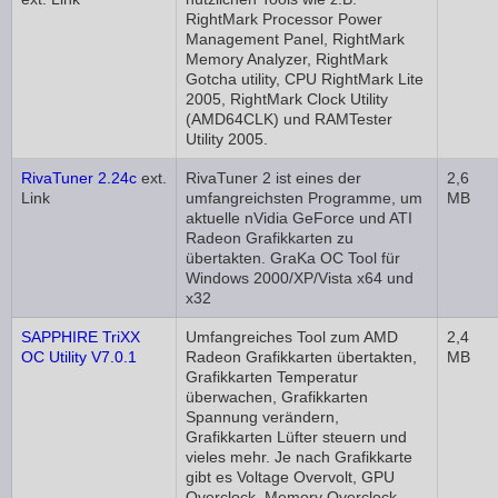
RightMark Processor Power
Management Panel, RightMark
Memory Analyzer, RightMark
Gotcha utility, CPU RightMark Lite
2005, RightMark Clock Utility
(AMD64CLK) und RAMTester
Utility 2005.
RivaTuner 2.24c
ext.
RivaTuner 2 ist eines der
2,6
Link
umfangreichsten Programme, um
MB
aktuelle nVidia GeForce und ATI
Radeon Grafikkarten zu
übertakten. GraKa OC Tool für
Windows 2000/XP/Vista x64 und
x32
SAPPHIRE TriXX
Umfangreiches Tool zum AMD
2,4
OC Utility V7.0.1
Radeon Grafikkarten übertakten,
MB
Grafikkarten Temperatur
überwachen, Grafikkarten
Spannung verändern,
Grafikkarten Lüfter steuern und
vieles mehr. Je nach Grafikkarte
gibt es Voltage Overvolt, GPU
Overclock, Memory Overclock,