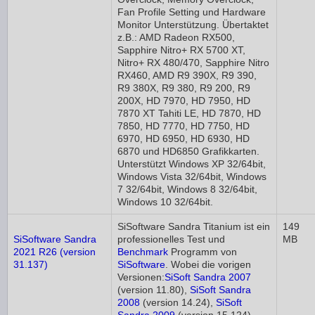
Fan Profile Setting und Hardware
Monitor Unterstützung. Übertaktet
z.B.: AMD Radeon RX500,
Sapphire Nitro+ RX 5700 XT,
Nitro+ RX 480/470, Sapphire Nitro
RX460, AMD R9 390X, R9 390,
R9 380X, R9 380, R9 200, R9
200X, HD 7970, HD 7950, HD
7870 XT Tahiti LE, HD 7870, HD
7850, HD 7770, HD 7750, HD
6970, HD 6950, HD 6930, HD
6870 und HD6850 Grafikkarten.
Unterstützt Windows XP 32/64bit,
Windows Vista 32/64bit, Windows
7 32/64bit, Windows 8 32/64bit,
Windows 10 32/64bit.
SiSoftware Sandra Titanium ist ein
149
SiSoftware Sandra
professionelles Test und
MB
2021 R26 (version
Benchmark
Programm von
31.137)
SiSoftware
. Wobei die vorigen
Versionen:
SiSoft Sandra 2007
(version 11.80),
SiSoft Sandra
2008
(version 14.24),
SiSoft