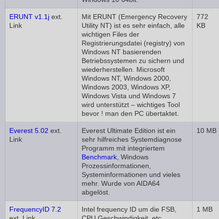
ERUNT v1.1j
ext.
Mit ERUNT (Emergency Recovery
772
Link
Utility NT) ist es sehr einfach, alle
KB
wichtigen Files der
Registrierungsdatei (registry) von
Windows NT basierenden
Betriebssystemen zu sichern und
wiederherstellen. Microsoft
Windows NT, Windows 2000,
Windows 2003, Windows XP,
Windows Vista und Windows 7
wird unterstützt – wichtiges Tool
bevor ! man den PC übertaktet.
Everest 5.02
ext.
Everest Ultimate Edition ist ein
10 MB
Link
sehr hilfreiches Systemdiagnose
Programm mit integriertem
Benchmark
, Windows
Prozessinformationen,
Systeminformationen und vieles
mehr. Wurde von AIDA64
abgelöst.
FrequencyID 7.2
Intel frequency ID um die FSB,
1 MB
ext. Link
CPU Geschwindigkeit, etc.