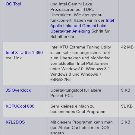
OC Tool
und Intel Gemini Lake
Prozessoren per TDPc
Übertakten. Wie das genau
funktioniert, haben wir in der
Intel
Apollo Lake und Gemini Lake
Übertakten Anleitung
Schritt für
Schritt erklärt.
Intel XTU Extreme Tuning Utility
42 MB
Intel XTU 6.5.1.360
ist ein sehr umfangreiches Tool
ext. Link
zum Übertakten und Monitoring
von aktuellen Intel Plattformen
unter Windows10, Windows 8.1,
Windows 8 und Windows 7
64Bit/32Bit.
JS Overclock
Übertaktungstool für ältere
9 KB
Pocket-PCs
KCPUCool 080
Sehr kleines einfach zu
91 KB
bedienendes Cool-Programm
K7L2DOS
Mit diesem Programm kann man
2 KB
den Athlon Cacheteiler im DOS
ändern