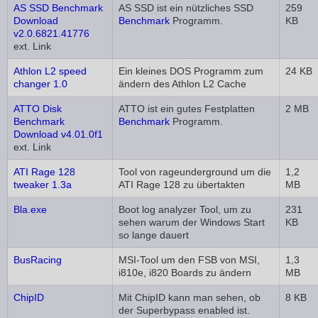
AS SSD Benchmark
AS SSD ist ein nützliches SSD
259
Download
Benchmark
Programm.
KB
v2.0.6821.41776
ext. Link
Athlon L2 speed
Ein kleines DOS Programm zum
24 KB
changer 1.0
ändern des Athlon L2 Cache
ATTO Disk
ATTO ist ein gutes Festplatten
2 MB
Benchmark
Benchmark
Programm.
Download v4.01.0f1
ext. Link
ATI Rage 128
Tool von rageunderground um die
1,2
tweaker 1.3a
ATI Rage 128 zu übertakten
MB
Bla.exe
Boot log analyzer Tool, um zu
231
sehen warum der Windows Start
KB
so lange dauert
BusRacing
MSI-Tool um den FSB von MSI,
1,3
i810e, i820 Boards zu ändern
MB
ChipID
Mit ChipID kann man sehen, ob
8 KB
der Superbypass enabled ist.