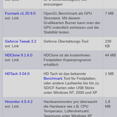
anzuzeigen
Furmark v1.20.9.0
OpenGL Benchmark als GPU
7 MB
ext. Link
Stresstest. Mit diesem
Grafikkarten Burner kann man der
GPU ordentlich einheizen und die
Stabilität testen.
Geforce Tweak 3.2
Geforce Übertaktungs-Tool
239
ext. Link
KB
HDClone 9.1.6.0
HDClone ist als kostenfreies
44 MB
ext. Link
Festplatten Kopierprogramm
erhältlich
HDTach 3.04.0
HD Tach ist das bekannte
1 MB
Benchmark
Tool für Festplatten,
oder andere Laufwerke bis hin zu
SD/CF Karten oder USB Sticks
unter Windows NT, 2000 und XP.
Hmonitor 4.5.4.2
Hardwaremonitor pro überwacht
1,8
ext. Link
die Hardware wie z.B. CPU
MB
Temperatur, Lüfterdrehzahl,
Spannung unter Windows XP,