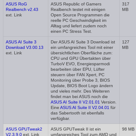
ASUS RoG
ASUS Republic of Gamers
317
Realbench v2.43
Realbench testet mit einigen
MB
ext. Link
Open Source Programmen die
reelle PC Geschwindigkeit im
Alltag und liefert zudem noch
einen PC Stress Test.
ASUS AI Suite 3
Der ASUS AI Suite 3 Download ist
127
Download V3.00.13
ein umfangreiches Tool mit einer
MB
ext. Link
übersichtlichen Oberfläche zum:
CPU und GPU Übertakten über
TurboV EVO, Energiesparmodi
bearbeiten über EPU, Lüfter
steuern über FAN Xpert, PC
Monitoring über Probe 3, BIOS
Update, BIOS Boot Logo ändern
und vieles mehr. Des Weiteren
findet man bei ASUS noch die
ASUS AI Suite II V2.01.01
Version.
Eine
ASUS AI Suite II V2.04.01
für
das Sabertooth ist ebenfalls
verfügbar.
ASUS GPUTweak2
ASUS GPUTweak II ist ein
98 MB
V2.3.9.0
ext. Link
umfangreiches Tool zum AMD und