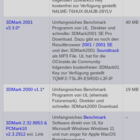
folgenden 3DMark03 Key
kostenfrei zur Verfügung gestellt:
N4LWE-T6HUX-8U4JB-28YLV
3DMark 2001
Umfangreiches Benchmark
40 MB
v3.3.0*
Programm von UL. Direkter und
schneller 3DMark2001 SE Pro
Download. Dazu gibt es noch den
Resultbrowser
2001
/
2001 SE
und den 3DMark2001
Soundtrack
als MP3 File. UL hat für die
OCinside.de Community
folgenden kostenfreien 3DMark01
Key zur Verfügung gestellt:
7QMF2-TSLJR-ESRDD-L3FJF
3DMark 2000 v1.1*
Umfangreiches Benchmark
19 MB
Programm von UL (ehemals
Futuremark). Direkter und
schneller 3DMark2000 Download.
Umfangreiches
Benchmark
–
3DMark 2.32.8853 &
Software direkt von UL für
PCMark10
Microsoft Windows Windows 11
v2.3.2912
ext. Link
und nun sogar für Apple MacOS
Betriebssysteme.