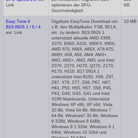
Link
optimieren der DFÜ-
KB
Geschwindigkeit
Easy Tune 6
Gigabyte EasyTune Download um
10 MB
B19.0826.1 / 5 / 4
z.B. den Multiplikator, FSB, BCLK,
ext. Link
etc. zu ändern. B19.0826.1
unterstützt aktuelle AMD X399,
X370, B350, A320, 990FX, 990X,
AMD 970, A88X, A85X, A78 A75,
A68H, A58, A55, AM4, AM3+,
AM3, AM2+, AM2, AM1 und Intel
Z370, Z270, H270, Q270, Z170,
H170, H110. B17.0914.1
unterstützt Intel B150, X99, Z97,
Z87, X79, Z77, Z68, P67, H67,
H61, P55, H55, H57, X58, P45,
P43, G45, G43, G41 und Intel
X299 Mainboards. Unterstützt
Windows XP x86, XP x64, Vista
32-Bit, Vista 64-Bit, Windows 7
64-Bit, Windows7 32-Bit, Windows
8 32Bit, Windows 8 64Bit,
Windows 8.1 32bit, Windows 8.1
64bit, Windows 10 32bit und
Windows 10 64bit.