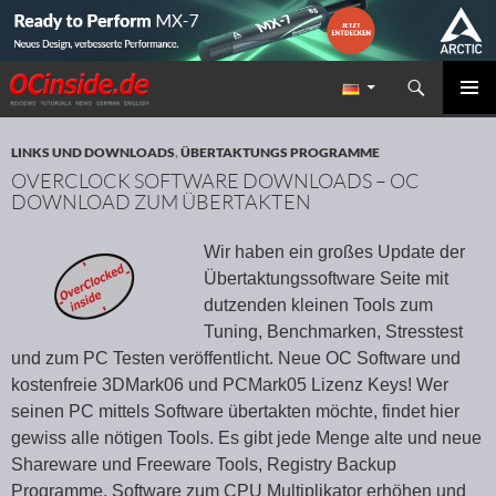
Suchen
Redaktion ocinside.de PC Hardware Portal
ZUM INHALT SPRINGEN
PRIMÄR
MENÜ
LINKS UND DOWNLOADS
,
ÜBERTAKTUNGS PROGRAMME
OVERCLOCK SOFTWARE DOWNLOADS – OC
DOWNLOAD ZUM ÜBERTAKTEN
Wir haben ein großes Update der
Übertaktungssoftware Seite mit
dutzenden kleinen Tools zum
Tuning, Benchmarken, Stresstest
und zum PC Testen veröffentlicht. Neue OC Software und
kostenfreie 3DMark06 und PCMark05 Lizenz Keys! Wer
seinen PC mittels Software übertakten möchte, findet hier
gewiss alle nötigen Tools. Es gibt jede Menge alte und neue
Shareware und Freeware Tools, Registry Backup
Programme, Software zum CPU Multiplikator erhöhen und