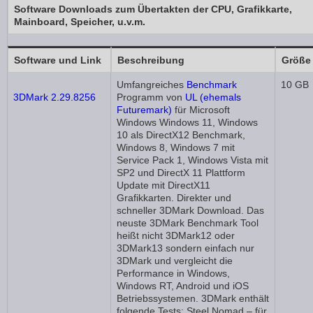
Software Downloads zum Übertakten der CPU, Grafikkarte,
Mainboard, Speicher, u.v.m.
Software und Link
Beschreibung
Größe
Umfangreiches
Benchmark
10 GB
3DMark 2.29.8256
Programm von
UL (ehemals
Futuremark)
für Microsoft
Windows Windows 11, Windows
10 als DirectX12 Benchmark,
Windows 8, Windows 7 mit
Service Pack 1, Windows Vista mit
SP2 und DirectX 11 Plattform
Update mit DirectX11
Grafikkarten. Direkter und
schneller 3DMark Download. Das
neuste 3DMark Benchmark Tool
heißt nicht 3DMark12 oder
3DMark13 sondern einfach nur
3DMark und vergleicht die
Performance in Windows,
Windows RT, Android und iOS
Betriebssystemen. 3DMark enthält
folgende Tests: Steel Nomad – für