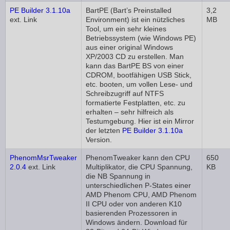
PE Builder 3.1.10a
BartPE (Bart’s Preinstalled
3,2
ext. Link
Environment) ist ein nützliches
MB
Tool, um ein sehr kleines
Betriebssystem (wie Windows PE)
aus einer original Windows
XP/2003 CD zu erstellen. Man
kann das BartPE BS von einer
CDROM, bootfähigen USB Stick,
etc. booten, um vollen Lese- und
Schreibzugriff auf NTFS
formatierte Festplatten, etc. zu
erhalten – sehr hilfreich als
Testumgebung. Hier ist ein Mirror
der letzten
PE Builder 3.1.10a
Version.
PhenomMsrTweaker
PhenomTweaker kann den CPU
650
2.0.4
ext. Link
Multiplikator, die CPU Spannung,
KB
die NB Spannung in
unterschiedlichen P-States einer
AMD Phenom CPU, AMD Phenom
II CPU oder von anderen K10
basierenden Prozessoren in
Windows ändern. Download für