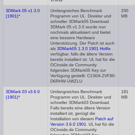
VHKW
3DMark 05 v1.3.0
Umfangreiches Benchmark
290
(1901)*
Programm von UL. Direkter und
MB
schneller 3DMark05 Download.
3DMark 05 v1.3.0 wurde nun
nochmals aktualisiert und bietet
eine bessere Hardware
Unterstützung. Der Patch ist auch
als
3DMark05 1.3.0 1901 Hotfix
verfügbar, falls die ältere Version
bereits installiert ist. UL hat für die
OCinside.de Community
folgenden 3DMark05 Key zur
Verfügung gestellt: C1S0A-2VF80-
D6RHW-UWZLU
3DMark 03 v3.6.0
Umfangreiches Benchmark
181
(1901)*
Programm von UL. Direkter und
MB
schneller 3DMark03 Download.
Falls bereits eine ältere Version
installiert ist, genügt die
Installation von diesem
Patch auf
Version 3.6.0 1901
. UL hat für die
OCinside.de Community