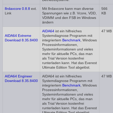
8rdavcore 0.8.8
ext.
Mit 8rdavcore kann man diverse
566
Link
Spannungen wie z.B. Vcore, VDD,
KB
VDIMM und den FSB im Windows
ändern
AIDA64
ist ein hilfreiches
47 MB
AIDA64 Extreme
Systemdiagnose Programm mit
Download 8.35.8400
integriertem
Benchmark
, Windows
Prozessinformationen,
Systeminformationen und vieles
mehr für aktuelle PCs, das man
als Trial Version kostenfrei
runterladen kann. Hat das Everest
Ultimate Edition Tool abgelöst.
AIDA64 Engineer
AIDA64 ist ein hilfreiches
47 MB
Download 8.35.8400
Systemdiagnose Programm mit
integriertem
Benchmark
, Windows
Prozessinformationen,
Systeminformationen und vieles
mehr für aktuelle PCs, das man
als Trial Version kostenfrei
runterladen kann. Hat das Everest
Ultimate Edition Tool abgelöst.