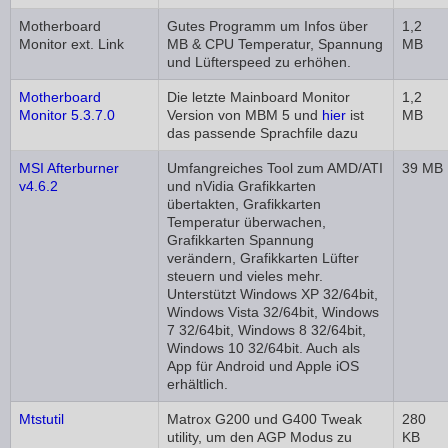
Motherboard
Gutes Programm um Infos über
1,2
Monitor ext. Link
MB & CPU Temperatur, Spannung
MB
und Lüfterspeed zu erhöhen.
Motherboard
Die letzte Mainboard Monitor
1,2
Monitor 5.3.7.0
Version von MBM 5 und
hier
ist
MB
das passende Sprachfile dazu
MSI Afterburner
Umfangreiches Tool zum AMD/ATI
39 MB
v4.6.2
und nVidia Grafikkarten
übertakten, Grafikkarten
Temperatur überwachen,
Grafikkarten Spannung
verändern, Grafikkarten Lüfter
steuern und vieles mehr.
Unterstützt Windows XP 32/64bit,
Windows Vista 32/64bit, Windows
7 32/64bit, Windows 8 32/64bit,
Windows 10 32/64bit. Auch als
App für Android und Apple iOS
erhältlich.
Mtstutil
Matrox G200 und G400 Tweak
280
utility, um den AGP Modus zu
KB