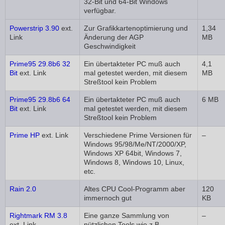
32-Bit und 64-Bit Windows
verfügbar.
Powerstrip 3.90
ext.
Zur Grafikkartenoptimierung und
1,34
Link
Änderung der AGP
MB
Geschwindigkeit
Prime95 29.8b6 32
Ein übertakteter PC muß auch
4,1
Bit
ext. Link
mal getestet werden, mit diesem
MB
Streßtool kein Problem
Prime95 29.8b6 64
Ein übertakteter PC muß auch
6 MB
Bit
ext. Link
mal getestet werden, mit diesem
Streßtool kein Problem
Prime HP
ext. Link
Verschiedene Prime Versionen für
–
Windows 95/98/Me/NT/2000/XP,
Windows XP 64bit, Windows 7,
Windows 8, Windows 10, Linux,
etc.
Rain 2.0
Altes CPU Cool-Programm aber
120
immernoch gut
KB
Rightmark RM 3.8
Eine ganze Sammlung von
–
ext. Link
nützlichen Tools wie z.B.