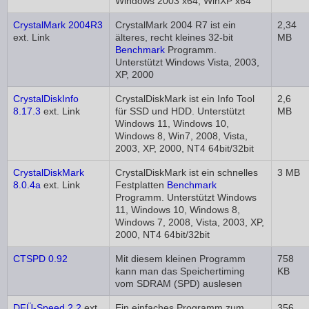
Windows 2003 x64, WinXP x64
CrystalMark 2004R3
CrystalMark 2004 R7 ist ein
2,34
ext. Link
älteres, recht kleines 32-bit
MB
Benchmark
Programm.
Unterstützt Windows Vista, 2003,
XP, 2000
CrystalDiskInfo
CrystalDiskMark ist ein Info Tool
2,6
8.17.3
ext. Link
für SSD und HDD. Unterstützt
MB
Windows 11, Windows 10,
Windows 8, Win7, 2008, Vista,
2003, XP, 2000, NT4 64bit/32bit
CrystalDiskMark
CrystalDiskMark ist ein schnelles
3 MB
8.0.4a
ext. Link
Festplatten
Benchmark
Programm. Unterstützt Windows
11, Windows 10, Windows 8,
Windows 7, 2008, Vista, 2003, XP,
2000, NT4 64bit/32bit
CTSPD 0.92
Mit diesem kleinen Programm
758
kann man das Speichertiming
KB
vom SDRAM (SPD) auslesen
DFÜ-Speed 2.2
ext.
Ein einfaches Programm zum
356