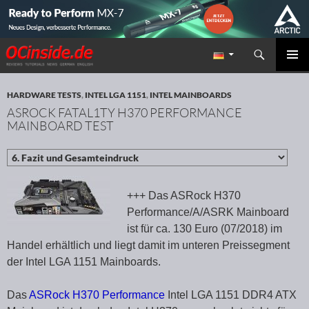
Suchen
Redaktion ocinside.de PC Hardware Portal
ZUM INHALT SPRINGEN
PRIMÄR
MENÜ
HARDWARE TESTS
,
INTEL LGA 1151
,
INTEL MAINBOARDS
ASROCK FATAL1TY H370 PERFORMANCE
MAINBOARD TEST
+++ Das ASRock H370
Performance/A/ASRK Mainboard
ist für ca. 130 Euro (07/2018) im
Handel erhältlich und liegt damit im unteren Preissegment
der Intel LGA 1151 Mainboards.
Das
ASRock H370 Performance
Intel LGA 1151 DDR4 ATX