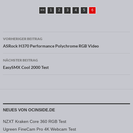
<<
1
2
3
4
5
6
VORHERIGER BEITRAG
Beitragsnavigation
ASRock H370 Performance Polychrome RGB Video
NÄCHSTER BEITRAG
EasySMX Cool 2000 Test
NEUES VON OCINSIDE.DE
NZXT Kraken Core 360 RGB Test
Ugreen FineCam Pro 4K Webcam Test