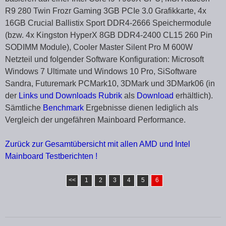
R9 280 Twin Frozr Gaming 3GB PCIe 3.0 Grafikkarte, 4x
16GB Crucial Ballistix Sport DDR4-2666 Speichermodule
(bzw. 4x Kingston HyperX 8GB DDR4-2400 CL15 260 Pin
SODIMM Module), Cooler Master Silent Pro M 600W
Netzteil und folgender Software Konfiguration: Microsoft
Windows 7 Ultimate und Windows 10 Pro, SiSoftware
Sandra, Futuremark PCMark10, 3DMark und 3DMark06 (in
der
Links und Downloads Rubrik
als
Download
erhältlich).
Sämtliche
Benchmark
Ergebnisse dienen lediglich als
Vergleich der ungefähren Mainboard Performance.
Zurück zur Gesamtübersicht mit allen AMD und Intel
Mainboard Testberichten !
<<
1
2
3
4
5
6