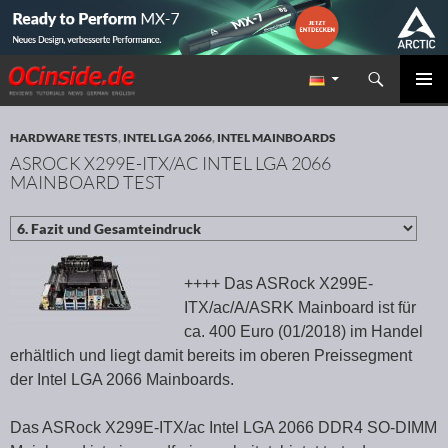
Suchen
Redaktion ocinside.de PC Hardware Portal
ZUM INHALT SPRINGEN
PRIMÄR
MENÜ
HARDWARE TESTS
,
INTEL LGA 2066
,
INTEL MAINBOARDS
ASROCK X299E-ITX/AC INTEL LGA 2066
MAINBOARD TEST
++++ Das ASRock X299E-
ITX/ac/A/ASRK Mainboard ist für
ca. 400 Euro (01/2018) im Handel
erhältlich und liegt damit bereits im oberen Preissegment
der Intel LGA 2066 Mainboards.
Das ASRock X299E-ITX/ac Intel LGA 2066 DDR4 SO-DIMM