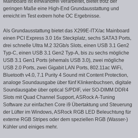
Mainboard ist einwandfrei verarbeitet, bietet trotz der
geringen Maße eine High-End Grundausstattung und
erreicht im Test extrem hohe OC Ergebnisse.
Als Grundausstattung bietet das X299E-ITX/ac Mainboard
einen PCI Express 3.0 16x Steckplatz, sechs SATA3 Ports,
drei schnelle Ultra M.2 32Gb/s Slots, einen USB 3.1 Gen2
Typ-C, einen USB 3.1 Gen2 Typ-A, bis zu sechs mögliche
USB 3.1 Gen1 Ports (ehemals USB 3.0), zwei mögliche
USB 2.0 Ports, zwei Gigabit LAN Ports, 802.11ac WiFi,
Bluetooth v4.0, 7.1 Purity 4 Sound mit Content Protection,
analoge Soundausgabe über fünf Klinkenbuchsen, digitale
Soundausgabe über optical S/PDIF, vier SO-DIMM DDR4
Slots mit Quad Channel Support, ASRock A-Tuning
Software zur einfachen Core i9 Übertaktung und Steuerung
der Lüfter im Windows, ASRock RGB LED Beleuchtung für
externe RGB Stripes oder dem speziellen RGB (Wasser-)
Kühler und einiges mehr.