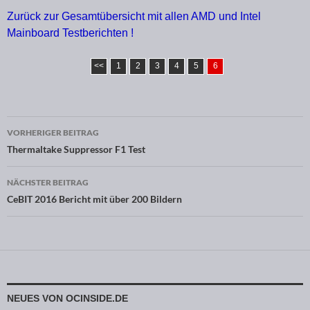
Zurück zur Gesamtübersicht mit allen AMD und Intel
Mainboard Testberichten !
<<
1
2
3
4
5
6
VORHERIGER BEITRAG
Beitragsnavigation
Thermaltake Suppressor F1 Test
NÄCHSTER BEITRAG
CeBIT 2016 Bericht mit über 200 Bildern
NEUES VON OCINSIDE.DE