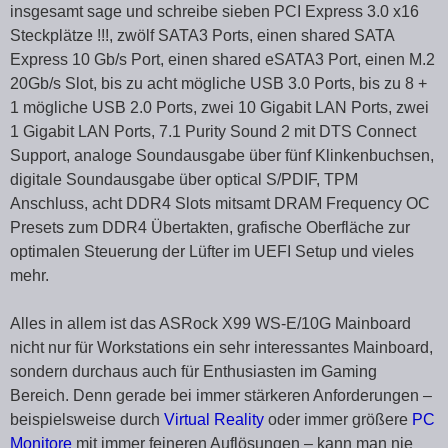
insgesamt sage und schreibe sieben PCI Express 3.0 x16
Steckplätze !!!, zwölf SATA3 Ports, einen shared SATA
Express 10 Gb/s Port, einen shared eSATA3 Port, einen M.2
20Gb/s Slot, bis zu acht mögliche USB 3.0 Ports, bis zu 8 +
1 mögliche USB 2.0 Ports, zwei 10 Gigabit LAN Ports, zwei
1 Gigabit LAN Ports, 7.1 Purity Sound 2 mit DTS Connect
Support, analoge Soundausgabe über fünf Klinkenbuchsen,
digitale Soundausgabe über optical S/PDIF, TPM
Anschluss, acht DDR4 Slots mitsamt DRAM Frequency OC
Presets zum DDR4 Übertakten, grafische Oberfläche zur
optimalen Steuerung der Lüfter im UEFI Setup und vieles
mehr.
Alles in allem ist das ASRock X99 WS-E/10G Mainboard
nicht nur für Workstations ein sehr interessantes Mainboard,
sondern durchaus auch für Enthusiasten im Gaming
Bereich. Denn gerade bei immer stärkeren Anforderungen –
beispielsweise durch
Virtual Reality
oder immer größere
PC
Monitore
mit immer feineren Auflösungen – kann man nie