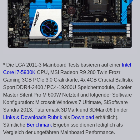
* Die LGA 2011-3 Mainboard Tests basieren auf einer
Intel
Core i7-5930K
CPU, MSI Radeon R9 280 Twin Frozr
Gaming 3GB PCIe 3.0 Grafikkarte, 4x 4GB Crucial Ballistix
Sport DDR4-2400 / PC4-19200U Speichermodule, Cooler
Master Silent Pro M 600W Netzteil und folgender Software
Konfiguration: Microsoft Windows 7 Ultimate, SiSoftware
Sandra 2013, Futuremark 3DMark und 3DMark06 (in der
Links & Downloads Rubrik
als
Download
erhältlich).
Sämtliche
Benchmark
Ergebnisse dienen lediglich als
Vergleich der ungefähren Mainboard Performance.