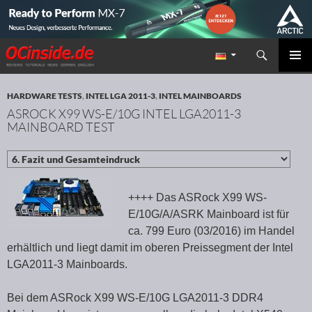
Suchen
Redaktion ocinside.de PC Hardware Portal
ZUM INHALT SPRINGEN
PRIMÄR
MENÜ
HARDWARE TESTS
,
INTEL LGA 2011-3
,
INTEL MAINBOARDS
ASROCK X99 WS-E/10G INTEL LGA2011-3
MAINBOARD TEST
++++ Das ASRock X99 WS-
E/10G/A/ASRK Mainboard ist für
ca. 799 Euro (03/2016) im Handel
erhältlich und liegt damit im oberen Preissegment der Intel
LGA2011-3 Mainboards.
Bei dem ASRock X99 WS-E/10G LGA2011-3 DDR4