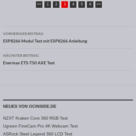
<<
1
2
3
4
5
6
>>
VORHERIGER BEITRAG
Beitragsnavigation
ESP8266 Modul Test mit ESP8266 Anleitung
NÄCHSTER BEITRAG
Enermax ETS-T50 AXE Test
NEUES VON OCINSIDE.DE
NZXT Kraken Core 360 RGB Test
Ugreen FineCam Pro 4K Webcam Test
ASRock Steel Legend 360 LCD Test