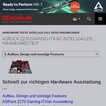
Suchen
Redaktion ocinside.de PC Hardware Portal
ZUM INHALT SPRINGEN
PRIMÄR
MENÜ
HARDWARE TESTS
,
INTEL LGA 1151
,
INTEL MAINBOARDS
ASROCK Z270 GAMING-ITX/AC INTEL LGA1151
MAINBOARD TEST
Schnell zur richtigen Hardware Ausstattung
…
Aufbau, Design und sonstige Features
ASRock Z270 Gaming-ITX/ac Ausstattung