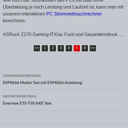
Wie hoch die Stromkosten des PCs mit oder ohne
Übertaktung je nach Leistung und Laufzeit ist, kann man mit
unserem interaktiven
PC Stromverbrauchrechner
berechnen.
ASRock Z270 Gaming-ITX/ac Fazit und Gesamteindruck …
<<
1
2
3
4
5
6
>>
VORHERIGER BEITRAG
Beitragsnavigation
ESP8266 Modul Test mit ESP8266 Anleitung
NÄCHSTER BEITRAG
Enermax ETS-T50 AXE Test