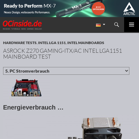
Suchen
Redaktion ocinside.de PC Hardware Portal
ZUM INHALT SPRINGEN
PRIMÄR
MENÜ
HARDWARE TESTS
,
INTEL LGA 1151
,
INTEL MAINBOARDS
ASROCK Z270 GAMING-ITX/AC INTEL LGA1151
MAINBOARD TEST
Energieverbrauch …