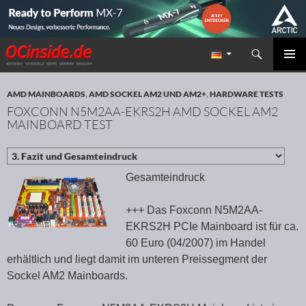
Suchen
Redaktion ocinside.de PC Hardware Portal
ZUM INHALT SPRINGEN
PRIMÄR
MENÜ
AMD MAINBOARDS
,
AMD SOCKEL AM2 UND AM2+
,
HARDWARE TESTS
FOXCONN N5M2AA-EKRS2H AMD SOCKEL AM2
MAINBOARD TEST
Gesamteindruck
+++ Das Foxconn N5M2AA-
EKRS2H PCIe Mainboard ist für ca.
60 Euro (04/2007) im Handel
erhältlich und liegt damit im unteren Preissegment der
Sockel AM2 Mainboards.