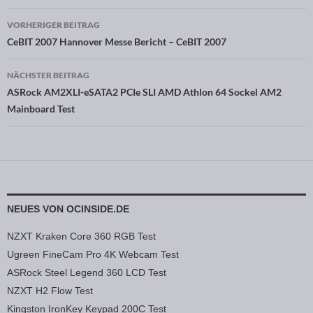
VORHERIGER BEITRAG
Beitragsnavigation
CeBIT 2007 Hannover Messe Bericht – CeBIT 2007
NÄCHSTER BEITRAG
ASRock AM2XLI-eSATA2 PCIe SLI AMD Athlon 64 Sockel AM2
Mainboard Test
NEUES VON OCINSIDE.DE
NZXT Kraken Core 360 RGB Test
Ugreen FineCam Pro 4K Webcam Test
ASRock Steel Legend 360 LCD Test
NZXT H2 Flow Test
Kingston IronKey Keypad 200C Test