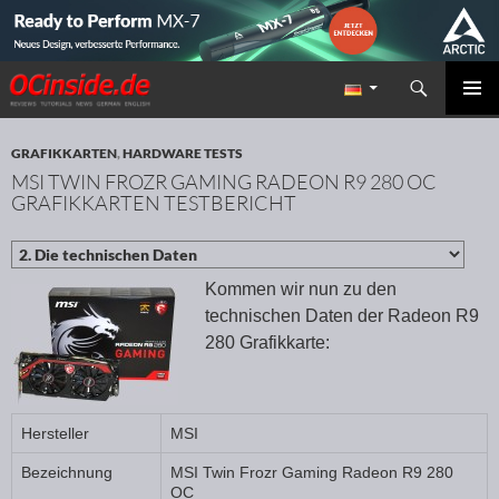
Suchen
Redaktion ocinside.de PC Hardware Portal
ZUM INHALT SPRINGEN
PRIMÄR
MENÜ
GRAFIKKARTEN
,
HARDWARE TESTS
MSI TWIN FROZR GAMING RADEON R9 280 OC
GRAFIKKARTEN TESTBERICHT
Kommen wir nun zu den
technischen Daten der Radeon R9
280 Grafikkarte:
Hersteller
MSI
Bezeichnung
MSI Twin Frozr Gaming Radeon R9 280
OC