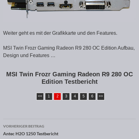
Weiter geht es mit der Grafikkarte und den Features.
MSI Twin Frozr Gaming Radeon R9 280 OC Edition Aufbau,
Design und Features …
MSI Twin Frozr Gaming Radeon R9 280 OC
Edition Testbericht
<<
1
2
3
4
5
6
>>
VORHERIGER BEITRAG
Beitragsnavigation
Antec H2O 1250 Testbericht