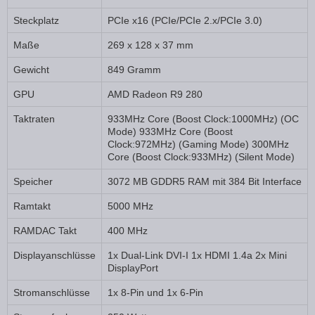
Steckplatz
PCIe x16 (PCIe/PCIe 2.x/PCIe 3.0)
Maße
269 x 128 x 37 mm
Gewicht
849 Gramm
GPU
AMD Radeon R9 280
Taktraten
933MHz Core (Boost Clock:1000MHz) (OC
Mode) 933MHz Core (Boost
Clock:972MHz) (Gaming Mode) 300MHz
Core (Boost Clock:933MHz) (Silent Mode)
Speicher
3072 MB GDDR5 RAM mit 384 Bit Interface
Ramtakt
5000 MHz
RAMDAC Takt
400 MHz
Displayanschlüsse
1x Dual-Link DVI-I 1x HDMI 1.4a 2x Mini
DisplayPort
Stromanschlüsse
1x 8-Pin und 1x 6-Pin