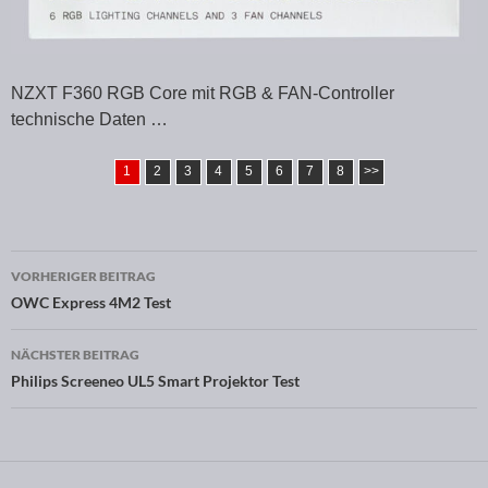
NZXT F360 RGB Core mit RGB & FAN-Controller
technische Daten …
1
2
3
4
5
6
7
8
>>
VORHERIGER BEITRAG
Beitragsnavigation
OWC Express 4M2 Test
NÄCHSTER BEITRAG
Philips Screeneo UL5 Smart Projektor Test