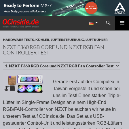
Suchen
Redaktion ocinside.de PC Hardware Portal
ZUM INHALT SPRINGEN
PRIMÄR
MENÜ
HARDWARE TESTS
,
KÜHLER
,
LÜFTERSTEUERUNG
,
LUFTKÜHLER
NZXT F360 RGB CORE UND NZXT RGB FAN
CONTROLLER TEST
Gerade erst auf der Computex in
Taiwan vorgestellt und schon bei
uns im Test! Einen starken Triple-
Lüfter im Single-Frame Design an einem High-End
RGB/FAN-Controller von NZXT beleuchten wir heute in
unserem Test auf OCinside.de. Das Set aus USB-
gesteuerter Control-Unit und leistungsstarken RGB-Lüftern