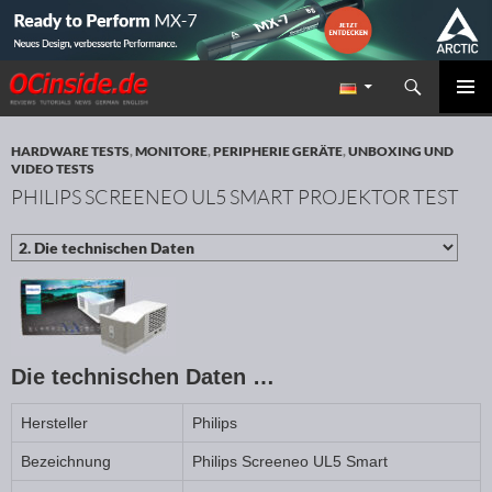
Suchen
Redaktion ocinside.de PC Hardware Portal
ZUM INHALT SPRINGEN
PRIMÄR
MENÜ
HARDWARE TESTS
,
MONITORE
,
PERIPHERIE GERÄTE
,
UNBOXING UND
VIDEO TESTS
PHILIPS SCREENEO UL5 SMART PROJEKTOR TEST
Die technischen Daten …
Hersteller
Philips
Bezeichnung
Philips Screeneo UL5 Smart