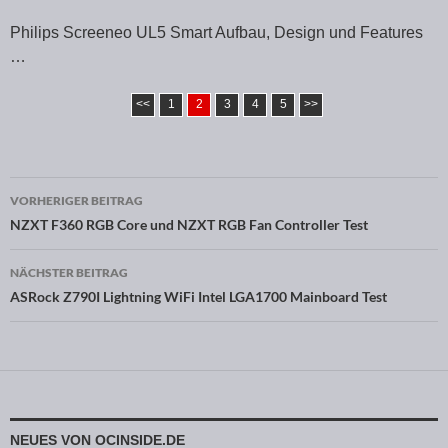
Philips Screeneo UL5 Smart Aufbau, Design und Features
…
<<
1
2
3
4
5
>>
VORHERIGER BEITRAG
Beitragsnavigation
NZXT F360 RGB Core und NZXT RGB Fan Controller Test
NÄCHSTER BEITRAG
ASRock Z790I Lightning WiFi Intel LGA1700 Mainboard Test
NEUES VON OCINSIDE.DE