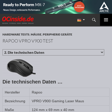
Suchen
Redaktion ocinside.de PC Hardware Portal
ZUM INHALT SPRINGEN
PRIMÄR
MENÜ
HARDWARE TESTS
,
MÄUSE
,
PERIPHERIE GERÄTE
RAPOO VPRO V900 TEST
Die technischen Daten …
Hersteller
Rapoo
Bezeichnung
VPRO V900 Gaming Laser Maus
Maße
124 mm x 69 mm x 40 mm