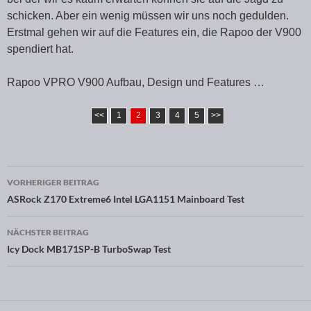
schicken. Aber ein wenig müssen wir uns noch gedulden.
Erstmal gehen wir auf die Features ein, die Rapoo der V900
spendiert hat.
Rapoo VPRO V900 Aufbau, Design und Features …
<<
1
2
3
4
5
>>
VORHERIGER BEITRAG
Beitragsnavigation
ASRock Z170 Extreme6 Intel LGA1151 Mainboard Test
NÄCHSTER BEITRAG
Icy Dock MB171SP-B TurboSwap Test