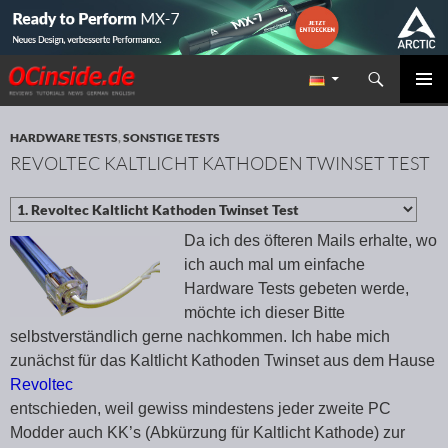
Suchen
Redaktion ocinside.de PC Hardware Portal
ZUM INHALT SPRINGEN
PRIMÄR
MENÜ
HARDWARE TESTS
,
SONSTIGE TESTS
REVOLTEC KALTLICHT KATHODEN TWINSET TEST
Da ich des öfteren Mails erhalte, wo
ich auch mal um einfache
Hardware Tests gebeten werde,
möchte ich dieser Bitte
selbstverständlich gerne nachkommen. Ich habe mich
zunächst für das Kaltlicht Kathoden Twinset aus dem Hause
Revoltec
entschieden, weil gewiss mindestens jeder zweite PC
Modder auch KK’s (Abkürzung für Kaltlicht Kathode) zur