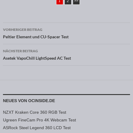
1
2
>>
VORHERIGER BEITRAG
Beitragsnavigation
Peltier Element und CU-Spacer Test
NÄCHSTER BEITRAG
Asetek VapoChill LightSpeed AC Test
NEUES VON OCINSIDE.DE
NZXT Kraken Core 360 RGB Test
Ugreen FineCam Pro 4K Webcam Test
ASRock Steel Legend 360 LCD Test