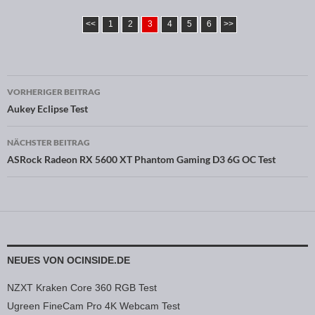
<<
1
2
3
4
5
6
>>
VORHERIGER BEITRAG
Beitragsnavigation
Aukey Eclipse Test
NÄCHSTER BEITRAG
ASRock Radeon RX 5600 XT Phantom Gaming D3 6G OC Test
NEUES VON OCINSIDE.DE
NZXT Kraken Core 360 RGB Test
Ugreen FineCam Pro 4K Webcam Test