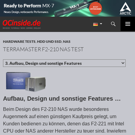
Suchen
Redaktion ocinside.de PC Hardware Portal
ZUM INHALT SPRINGEN
PRIMÄR
MENÜ
HARDWARE TESTS
,
HDD UND SSD
,
NAS
TERRAMASTER F2-210 NAS TEST
Aufbau, Design und sonstige Features …
Beim Design des F2-210 NAS wurde besonderes
Augenmerk auf einen günstigen Kaufpreis gelegt, um
Kunden bedienen zu können, denen das F2-221 mit Intel
CPU oder NAS anderer Hersteller zu teuer sind. Inwiefern