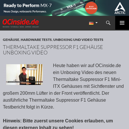
Suchen
Redaktion ocinside.de PC Hardware Portal
ZUM INHALT SPRINGEN
PRIMÄR
MENÜ
GEHÄUSE
,
HARDWARE TESTS
,
UNBOXING UND VIDEO TESTS
THERMALTAKE SUPPRESSOR F1 GEHÄUSE
UNBOXING VIDEO
Heute haben wir auf OCinside.de
ein Unboxing Video des neuen
Thermaltake Suppressor F1 Mini-
ITX Gehäuses mit Sichtfenster und
großem 200mm Lüfter in der Front veröffentlicht. Der
ausführliche Thermaltake Suppressor F1 Gehäuse
Testbericht folgt in Kürze.
Hinweis: Bitte zuerst unsere Cookies erlauben, um
diesen externen Inhalt zu sehen!