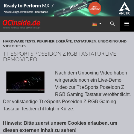
Suchen
Redaktion ocinside.de PC Hardware Portal
ZUM INHALT SPRINGEN
PRIMÄR
MENÜ
HARDWARE TESTS
,
PERIPHERIE GERÄTE
,
TASTATUREN
,
UNBOXING UND
VIDEO TESTS
TT ESPORTS POSEIDON Z RGB TASTATUR LIVE-
DEMO VIDEO
Nach dem Unboxing Video haben
wir gerade noch ein Live-Demo
Video zur Tt eSports Poseidon Z
RGB Gaming Tastatur veröffentlicht.
Der vollständige Tt eSports Poseidon Z RGB Gaming
Tastatur Testbericht folgt in Kürze.
Hinweis: Bitte zuerst unsere Cookies erlauben, um
diesen externen Inhalt zu sehen!