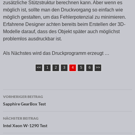
zusätzliche Stützstruktur berechnen kann. Aber wenn es
möglich ist, sollte man den Druckvorgang so einfach wie
möglich gestalten, um das Fehlerpotenzial zu minimieren.
Erfahrene Designer achten bereits beim Erstellen der 3D-
Modelle darauf, dass des Objekt später auch möglichst
problemlos ausdruckbar ist.
Als Nächstes wird das Druckprogramm erzeugt …
<<
1
2
3
4
5
6
>>
VORHERIGER BEITRAG
Beitragsnavigation
Sapphire GearBox Test
NÄCHSTER BEITRAG
Intel Xeon W-1290 Test