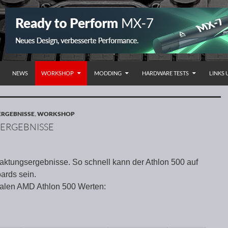
NHALT SPRINGEN
NEWS
WORKSHOP
MODDING
HARDWARE TESTS
LINKS
ERGEBNISSE
,
WORKSHOP
 ERGEBNISSE
ktungsergebnisse. So schnell kann der Athlon 500 auf
ards sein.
malen AMD Athlon 500 Werten: