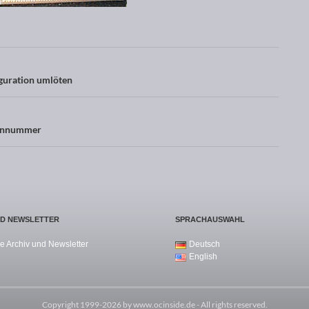
guration umlöten
iennummer
ND NEWSLETTER
SPRACHAUSWAHL
e Archiv und Newsletter
Deutsch
English
Copyright 1999-2026 by
www.ocinside.de
- All rights reserved.