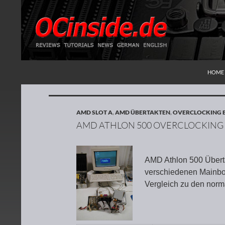
ZUM I
Suchen
Redaktion ocinside.de PC Hardware Portal
HOME
AMD SLOT A
,
AMD ÜBERTAKTEN
,
OVERCLOCKING 
AMD ATHLON 500 OVERCLOCKING
AMD Athlon 500 Überta
verschiedenen Mainbo
Vergleich zu den nor