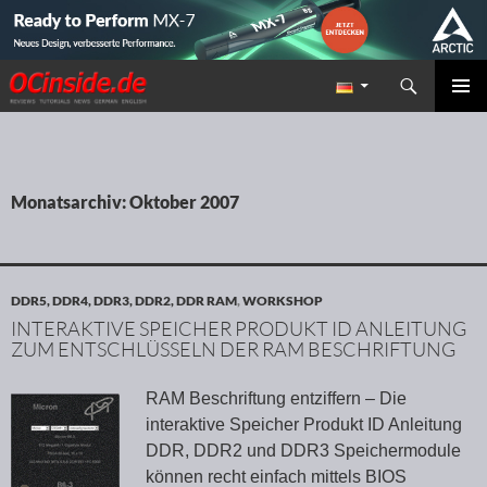
Suchen
Redaktion ocinside.de PC Hardware Portal
ZUM INHALT SPRINGEN
PRIMÄR
MENÜ
Monatsarchiv: Oktober 2007
DDR5, DDR4, DDR3, DDR2, DDR RAM
,
WORKSHOP
INTERAKTIVE SPEICHER PRODUKT ID ANLEITUNG
ZUM ENTSCHLÜSSELN DER RAM BESCHRIFTUNG
RAM Beschriftung entziffern – Die
interaktive Speicher Produkt ID Anleitung
DDR, DDR2 und DDR3 Speichermodule
können recht einfach mittels BIOS