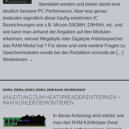
übertaktet werden und bieten damit eine
deutlich bessere PC Performance. Aber was genau
bedeuten eigentlich diese häufig erwähnten IC
Bezeichnungen wie z.B. Micron D9GMH, D9HNH, etc. und
wie kann man anhand der Angaben auf den Modulen
erkennen, wieviel Megabyte oder Gigabyte Arbeitsspeicher
das RAM Modul hat ? Für diese und viele weitere Fragen zu
Speichermodulen wurde bei der Redaktion ocinside.de
[…]
Weiterlesen
→
DDR5, DDR4, DDR3, DDR2, DDR RAM
,
WORKSHOP
ANLEITUNG ZUM HEATSPREADER ENTFERNEN –
RAM KÜHLER DEMONTIEREN
In dieser Anleitung wird erklärt, wie
man den RAM Kühlkörper (heat