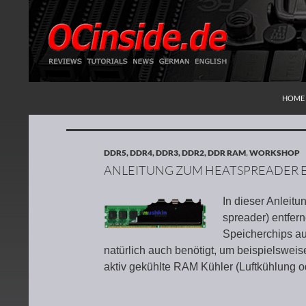
ZUM I
Suchen
Redaktion ocinside.de PC Hardware Portal
HOME
DDR5, DDR4, DDR3, DDR2, DDR RAM
,
WORKSHOP
ANLEITUNG ZUM HEATSPREADER 
In dieser Anleit
spreader) entfern
Speicherchips au
natürlich auch benötigt, um beispielswei
aktiv gekühlte RAM Kühler (Luftkühlung 