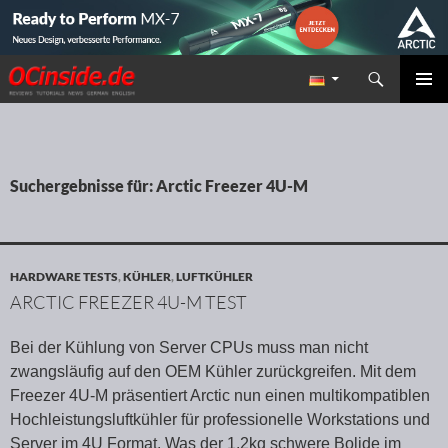
Suchen
Redaktion ocinside.de PC Hardware Portal
ZUM INHALT SPRINGEN
PRIMÄR
MENÜ
Suchergebnisse für: Arctic Freezer 4U-M
HARDWARE TESTS
,
KÜHLER
,
LUFTKÜHLER
ARCTIC FREEZER 4U-M TEST
Bei der Kühlung von Server CPUs muss man nicht
zwangsläufig auf den OEM Kühler zurückgreifen. Mit dem
Freezer 4U-M präsentiert Arctic nun einen multikompatiblen
Hochleistungsluftkühler für professionelle Workstations und
Server im 4U Format. Was der 1,2kg schwere Bolide im