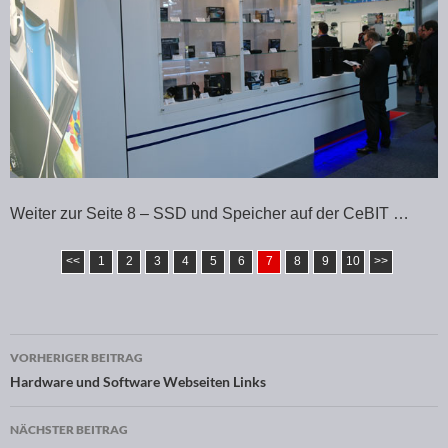
Weiter zur Seite 8 – SSD und Speicher auf der CeBIT …
<<
1
2
3
4
5
6
7
8
9
10
>>
VORHERIGER BEITRAG
Beitragsnavigation
Hardware und Software Webseiten Links
NÄCHSTER BEITRAG