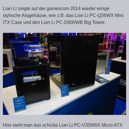
Lian Li zeigte auf der gamescom 2014 wieder einige
stylische Alugehäuse, wie z.B. das Lian Li PC-Q36WX Mini
ITX Case und den Lian Li PC-D600WB Big Tower.
Hier sieht man das schicke Lian Li PC-V359WX Micro ATX