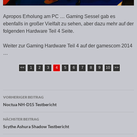
Apropos Erholung am PC … Gaming Sessel gab es
ebenfalls in großer Vielfalt zu sehen, aber dazu mehr auf der
folgenden Hardware Teil 4 Seite.
Weiter zur Gaming Hardware Teil 4 auf der gamescom 2014
…
<<
1
2
3
4
5
6
7
8
9
10
>>
VORHERIGER BEITRAG
Beitragsnavigation
Noctua NH-D15 Testbericht
NÄCHSTER BEITRAG
Scythe Ashura Shadow Testbericht