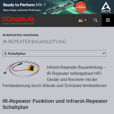
Suchen
Redaktion ocinside.de PC Hardware Portal
ZUM INHALT SPRINGEN
PRIMÄR
MENÜ
IR-REPEATER
,
MODDING
IR-REPEATER BAUANLEITUNG
Infrarot Repeater Bauanleitung –
IR-Repeater selbstgebaut HiFi
Geräte und Receiver mit der
Fernbedienung durch Wände und Schränke fernbedienen
IR-Repeater Funktion und Infrarot-Repeater
Schaltplan