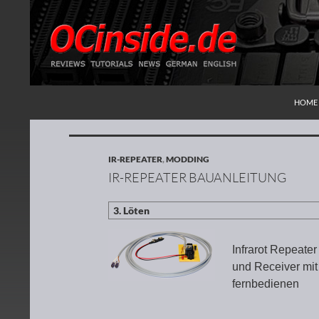
ZUM I
Suchen
Redaktion ocinside.de PC Hardware Portal
HOME
IR-REPEATER
,
MODDING
IR-REPEATER BAUANLEITUNG
Infrarot Repeate
und Receiver mi
fernbedienen