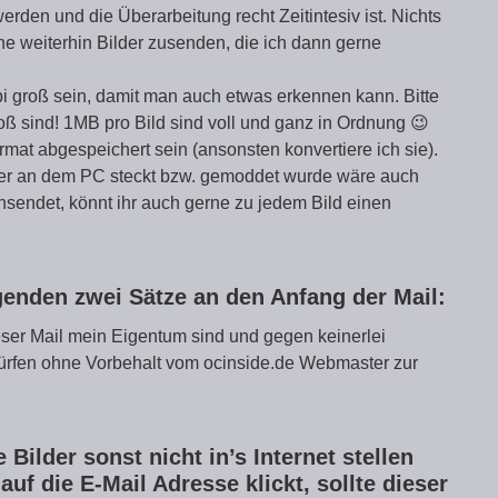
den und die Überarbeitung recht Zeitintesiv ist. Nichts
erne weiterhin Bilder zusenden, die ich dann gerne
pi groß sein, damit man auch etwas erkennen kann. Bitte
roß sind! 1MB pro Bild sind voll und ganz in Ordnung 😉
rmat abgespeichert sein (ansonsten konvertiere ich sie).
der an dem PC steckt bzw. gemoddet wurde wäre auch
insendet, könnt ihr auch gerne zu jedem Bild einen
lgenden zwei Sätze an den Anfang der Mail:
dieser Mail mein Eigentum sind und gegen keinerlei
dürfen ohne Vorbehalt vom ocinside.de Webmaster zur
.
e Bilder sonst nicht in’s Internet stellen
f die E-Mail Adresse klickt, sollte dieser