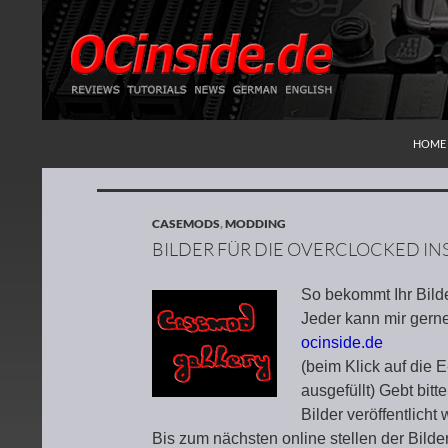
ZUM I
Suchen
Redaktion ocinside.de PC Hardware Portal
HOME
CASEMODS
,
MODDING
BILDER FÜR DIE OVERCLOCKED I
So bekommt Ihr Bild
Jeder kann mir gerne
ocinside.de
(beim Klick auf die 
ausgefüllt) Gebt bit
Bilder veröffentlicht
Bis zum nächsten online stellen der Bilde