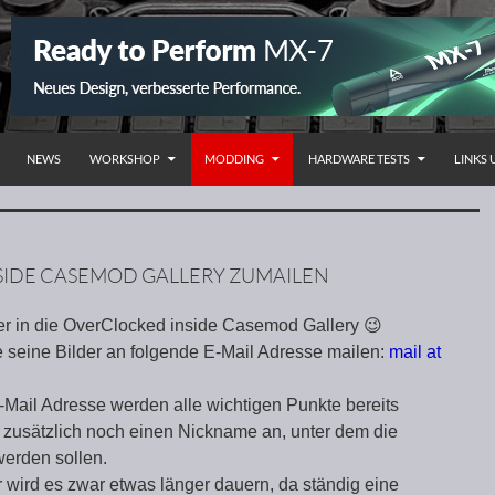
NHALT SPRINGEN
NEWS
WORKSHOP
MODDING
HARDWARE TESTS
LINKS
NSIDE CASEMOD GALLERY ZUMAILEN
er in die OverClocked inside Casemod Gallery 😉
 seine Bilder an folgende E-Mail Adresse mailen:
mail at
E-Mail Adresse werden alle wichtigen Punkte bereits
te zusätzlich noch einen Nickname an, unter dem die
 werden sollen.
r wird es zwar etwas länger dauern, da ständig eine