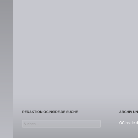
REDAKTION OCINSIDE.DE SUCHE
ARCHIV U
Suchen nach:
OCinside.d