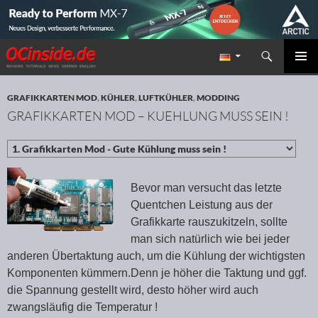
Suchen
Redaktion ocinside.de PC Hardware Portal
ZUM INHALT SPRINGEN
PRIMÄR
MENÜ
GRAFIKKARTEN MOD
,
KÜHLER
,
LUFTKÜHLER
,
MODDING
GRAFIKKARTEN MOD – KUEHLUNG MUSS SEIN !
Bevor man versucht das letzte
Quentchen Leistung aus der
Grafikkarte rauszukitzeln, sollte
man sich natürlich wie bei jeder
anderen Übertaktung auch, um die Kühlung der wichtigsten
Komponenten kümmern.Denn je höher die Taktung und ggf.
die Spannung gestellt wird, desto höher wird auch
zwangsläufig die Temperatur !