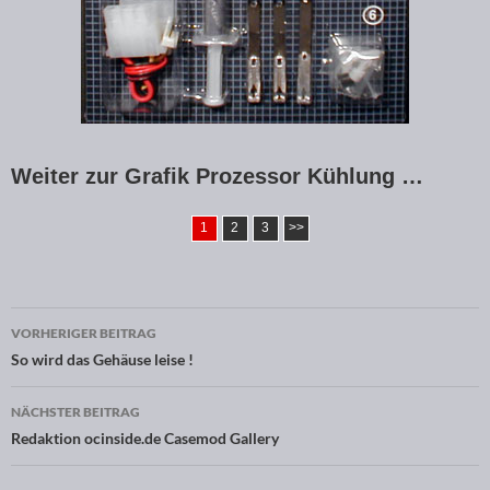
Weiter zur Grafik Prozessor Kühlung …
1
2
3
>>
VORHERIGER BEITRAG
Beitragsnavigation
So wird das Gehäuse leise !
NÄCHSTER BEITRAG
Redaktion ocinside.de Casemod Gallery