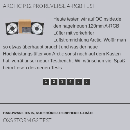
ARCTIC P12 PRO REVERSE A-RGB TEST
Heute testen wir auf OCinside.de
den nagelneuen 120mm A-RGB
Lüfter mit verkehrter
Luftstromrichtung Arctic. Wofür man
so etwas überhaupt braucht und was der neue
Hochleistungslüfter von Arctic sonst noch auf dem Kasten
hat, verrät unser neuer Testbericht. Wir wünschen viel Spaß
beim Lesen des neuen Tests.
1
2
3
4
5
6
HARDWARE TESTS
,
KOPFHÖRER
,
PERIPHERIE GERÄTE
OXS STORM G2 TEST