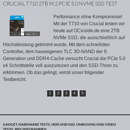
CRUCIAL T710 2TB M.2 PCIE 5.0 NVME SSD TEST
Performance ohne Kompromisse!
Mit der T710 von Crucial testen wir
heute auf OCinside.de eine 2TB
NVMe SSD, die ausschließlich auf
Höchstleistung getrimmt wurde. Mit dem schnellsten
Controller, dem hauseigenen TLC 3D-NAND der 9.
Generation und DDR4-Cache versucht Crucial die PCIe 5.0
x4 Schnittstelle voll auszureizen und den SSD-Thron zu
erklimmen. Ob das gelingt, verrät unser folgender
Testbericht.
1
2
3
4
5
GADGET
,
HARDWARE TESTS
,
HDD UND SSD
,
UNBOXING UND VIDEO
TESTS
,
WECHSELRAHMEN