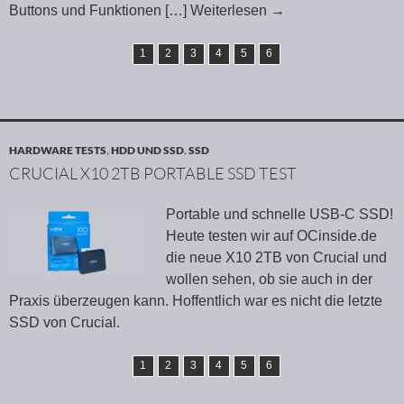
Buttons und Funktionen
[…] Weiterlesen
→
1
2
3
4
5
6
HARDWARE TESTS
,
HDD UND SSD
,
SSD
CRUCIAL X10 2TB PORTABLE SSD TEST
Portable und schnelle USB-C SSD!
Heute testen wir auf OCinside.de
die neue X10 2TB von Crucial und
wollen sehen, ob sie auch in der
Praxis überzeugen kann. Hoffentlich war es nicht die letzte
SSD von Crucial.
1
2
3
4
5
6