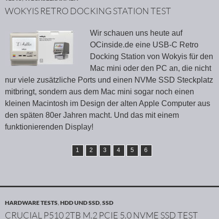
WOKYIS RETRO DOCKING STATION TEST
Wir schauen uns heute auf
OCinside.de eine USB-C Retro
Docking Station von Wokyis für den
Mac mini oder den PC an, die nicht
nur viele zusätzliche Ports und einen NVMe SSD Steckplatz
mitbringt, sondern aus dem Mac mini sogar noch einen
kleinen Macintosh im Design der alten Apple Computer aus
den späten 80er Jahren macht. Und das mit einem
funktionierenden Display!
1
2
3
4
5
6
HARDWARE TESTS
,
HDD UND SSD
,
SSD
CRUCIAL P510 2TB M.2 PCIE 5.0 NVME SSD TEST