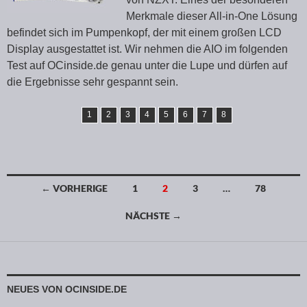
Merkmale dieser All-in-One Lösung
befindet sich im Pumpenkopf, der mit einem großen LCD
Display ausgestattet ist. Wir nehmen die AIO im folgenden
Test auf OCinside.de genau unter die Lupe und dürfen auf
die Ergebnisse sehr gespannt sein.
1
2
3
4
5
6
7
8
← VORHERIGE
1
2
3
…
78
Beitragsnavigation
NÄCHSTE →
NEUES VON OCINSIDE.DE