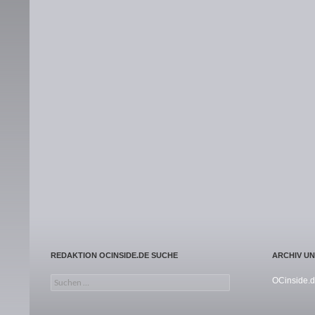
REDAKTION OCINSIDE.DE SUCHE
ARCHIV U
Suchen nach:
OCinside.d