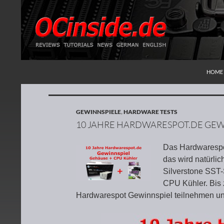
ZUM I
Suchen
Redaktion ocinside.de PC Hardware Portal
HOME
GEWINNSPIELE
,
HARDWARE TESTS
10 JAHRE HARDWARESPOT.DE GEW
Das Hardwarespot
das wird natürlic
Silverstone SST
CPU Kühler. Bis
Hardwarespot Gewinnspiel teilnehmen un