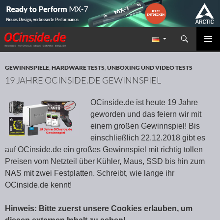
Suchen
Redaktion ocinside.de PC Hardware Portal
ZUM INHALT SPRINGEN
PRIMÄR
MENÜ
GEWINNSPIELE
,
HARDWARE TESTS
,
UNBOXING UND VIDEO TESTS
19 JAHRE OCINSIDE.DE GEWINNSPIEL
OCinside.de ist heute 19 Jahre
geworden und das feiern wir mit
einem großen Gewinnspiel! Bis
einschließlich 22.12.2018 gibt es
auf OCinside.de ein großes Gewinnspiel mit richtig tollen
Preisen vom Netzteil über Kühler, Maus, SSD bis hin zum
NAS mit zwei Festplatten. Schreibt, wie lange ihr
OCinside.de kennt!
Hinweis: Bitte zuerst unsere Cookies erlauben, um