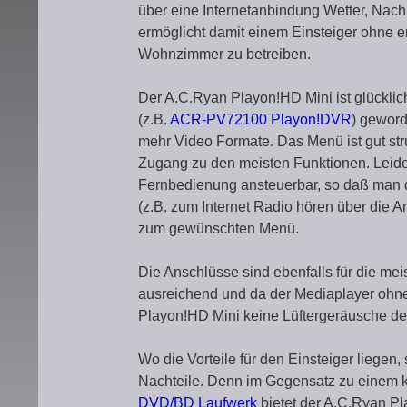
über eine Internetanbindung Wetter, Nach
ermöglicht damit einem Einsteiger ohne 
Wohnzimmer zu betreiben.
Der A.C.Ryan Playon!HD Mini ist glücklic
(z.B.
ACR-PV72100 Playon!DVR
) geword
mehr Video Formate. Das Menü ist gut str
Zugang zu den meisten Funktionen. Leider 
Fernbedienung ansteuerbar, so daß man d
(z.B. zum Internet Radio hören über die A
zum gewünschten Menü.
Die Anschlüsse sind ebenfalls für die me
ausreichend und da der Mediaplayer ohn
Playon!HD Mini keine Lüftergeräusche de
Wo die Vorteile für den Einsteiger liegen,
Nachteile. Denn im Gegensatz zu einem 
DVD/BD Laufwerk
bietet der A.C.Ryan Pl