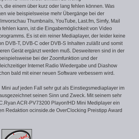
, die einem über kurz oder lang fehlen können. Was
gen wie beispielsweise mehr Übergänge bei der
lmvorschau Thumbnails, YouTube, Last.fm, Simfy, Mail
 fehlen kann, ist die Eingabemöglichkeit von Video
rogramms. Es ist ein reiner Mediaplayer, der leider keine
on DVB-T, DVB-C oder DVB-S Inhalten zuläßt und somit
teren Gerät ergänzt werden muß. Desweiteren sind in der
 beispielsweise bei der Zoomfunktion und der
eichzeitiger Internet Radio Wiedergabe und Diashow
schon bald mit einer neuen Software verbessern wird.
 Mini auf jeden Fall sehr gut als Einstiegsmediaplayer im
 ausgezeichnet seinen Sinn und Zweck. Mit seinem sehr
r A.C.Ryan ACR-PV73200 Playon!HD Mini Mediplayer ein
 den Redaktion ocinside.de OverClocking Preistipp Award