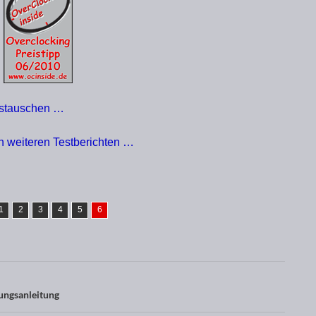
ustauschen …
en weiteren Testberichten …
1
2
3
4
5
6
tungsanleitung