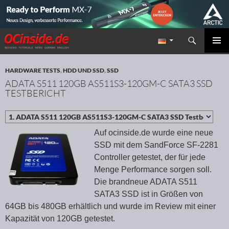
Suchen
Redaktion ocinside.de PC Hardware Portal
ZUM INHALT SPRINGEN
PRIMÄR
MENÜ
HARDWARE TESTS
,
HDD UND SSD
,
SSD
ADATA S511 120GB AS511S3-120GM-C SATA3 SSD
TESTBERICHT
Auf ocinside.de wurde eine neue
SSD mit dem SandForce SF-2281
Controller getestet, der für jede
Menge Performance sorgen soll.
Die brandneue ADATA S511
SATA3 SSD ist in Größen von
64GB bis 480GB erhältlich und wurde im Review mit einer
Kapazität von 120GB getestet.