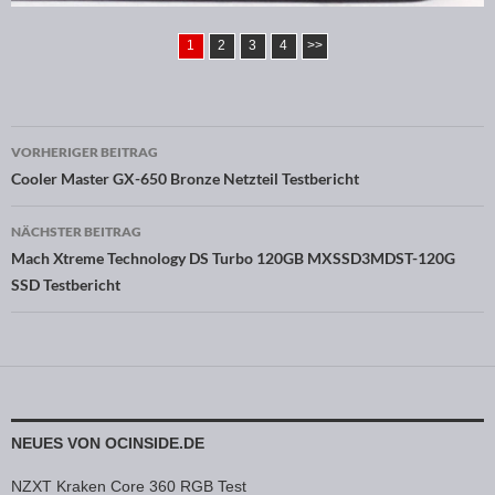
1
2
3
4
>>
VORHERIGER BEITRAG
Beitragsnavigation
Cooler Master GX-650 Bronze Netzteil Testbericht
NÄCHSTER BEITRAG
Mach Xtreme Technology DS Turbo 120GB MXSSD3MDST-120G
SSD Testbericht
NEUES VON OCINSIDE.DE
NZXT Kraken Core 360 RGB Test