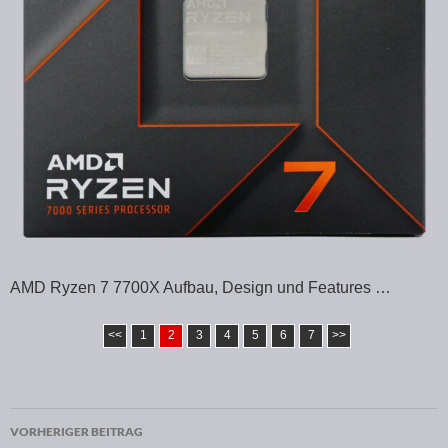
AMD Ryzen 7 7700X Aufbau, Design und Features …
<<
1
2
3
4
5
6
7
>>
VORHERIGER BEITRAG