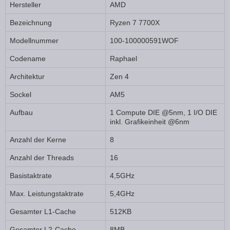
Hersteller
AMD
Bezeichnung
Ryzen 7 7700X
Modellnummer
100-100000591WOF
Codename
Raphael
Architektur
Zen 4
Sockel
AM5
Aufbau
1 Compute DIE @5nm, 1 I/O DIE
inkl. Grafikeinheit @6nm
Anzahl der Kerne
8
Anzahl der Threads
16
Basistaktrate
4,5GHz
Max. Leistungstaktrate
5,4GHz
Gesamter L1-Cache
512KB
Gesamter L2-Cache
8MB