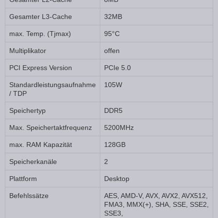
Gesamter L3-Cache
32MB
max. Temp. (Tjmax)
95°C
Multiplikator
offen
PCI Express Version
PCIe 5.0
Standardleistungsaufnahme
105W
/ TDP
Speichertyp
DDR5
Max. Speichertaktfrequenz
5200MHz
max. RAM Kapazität
128GB
Speicherkanäle
2
Plattform
Desktop
Befehlssätze
AES, AMD-V, AVX, AVX2, AVX512,
FMA3, MMX(+), SHA, SSE, SSE2,
SSE3,