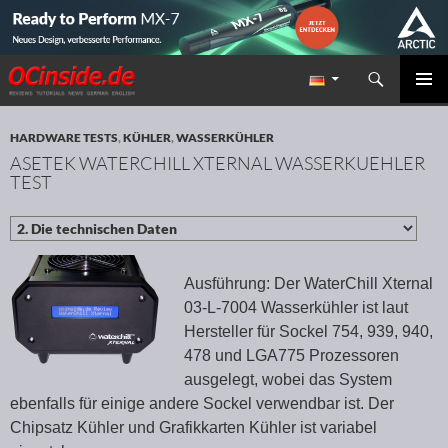
Suchen
Redaktion ocinside.de PC Hardware Portal
ZUM INHALT SPRINGEN
PRIMÄR
MENÜ
HARDWARE TESTS
,
KÜHLER
,
WASSERKÜHLER
ASETEK WATERCHILL XTERNAL WASSERKUEHLER
TEST
Ausführung: Der WaterChill Xternal
03-L-7004 Wasserkühler ist laut
Hersteller für Sockel 754, 939, 940,
478 und LGA775 Prozessoren
ausgelegt, wobei das System
ebenfalls für einige andere Sockel verwendbar ist. Der
Chipsatz Kühler und Grafikkarten Kühler ist variabel