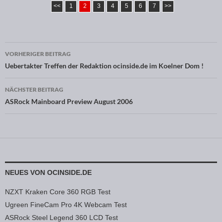
<<
1
2
3
4
5
6
7
>>
VORHERIGER BEITRAG
Beitragsnavigation
Uebertakter Treffen der Redaktion ocinside.de im Koelner Dom !
NÄCHSTER BEITRAG
ASRock Mainboard Preview August 2006
NEUES VON OCINSIDE.DE
NZXT Kraken Core 360 RGB Test
Ugreen FineCam Pro 4K Webcam Test
ASRock Steel Legend 360 LCD Test