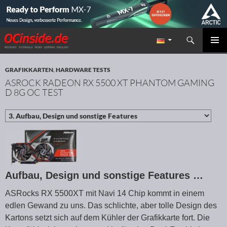
Suchen
Redaktion ocinside.de PC Hardware Portal
ZUM INHALT SPRINGEN
PRIMÄR
MENÜ
GRAFIKKARTEN
,
HARDWARE TESTS
ASROCK RADEON RX 5500 XT PHANTOM GAMING
D 8G OC TEST
Aufbau, Design und sonstige Features …
ASRocks RX 5500XT mit Navi 14 Chip kommt in einem
edlen Gewand zu uns. Das schlichte, aber tolle Design des
Kartons setzt sich auf dem Kühler der Grafikkarte fort. Die