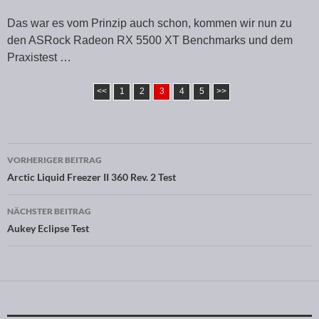
Das war es vom Prinzip auch schon, kommen wir nun zu
den ASRock Radeon RX 5500 XT Benchmarks und dem
Praxistest …
<<
1
2
3
4
5
>>
VORHERIGER BEITRAG
Beitragsnavigation
Arctic Liquid Freezer II 360 Rev. 2 Test
NÄCHSTER BEITRAG
Aukey Eclipse Test