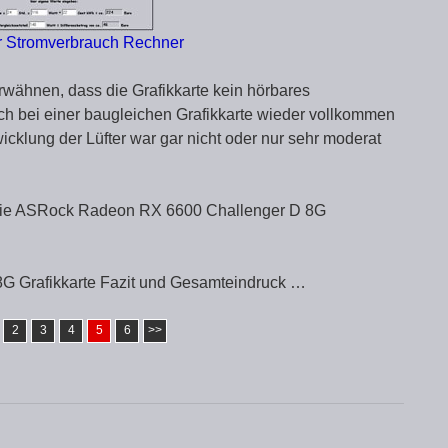
er Stromverbrauch Rechner
rwähnen, dass die Grafikkarte kein hörbares
ch bei einer baugleichen Grafikkarte wieder vollkommen
klung der Lüfter war gar nicht oder nur sehr moderat
die ASRock Radeon RX 6600 Challenger D 8G
 Grafikkarte Fazit und Gesamteindruck …
2
3
4
5
6
>>