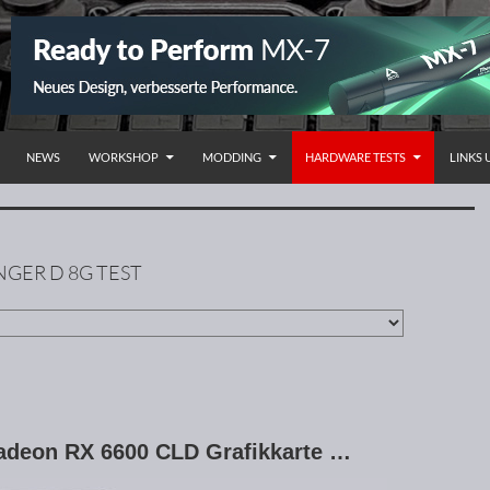
NHALT SPRINGEN
NEWS
WORKSHOP
MODDING
HARDWARE TESTS
LINKS
GER D 8G TEST
adeon RX 6600 CLD Grafikkarte …