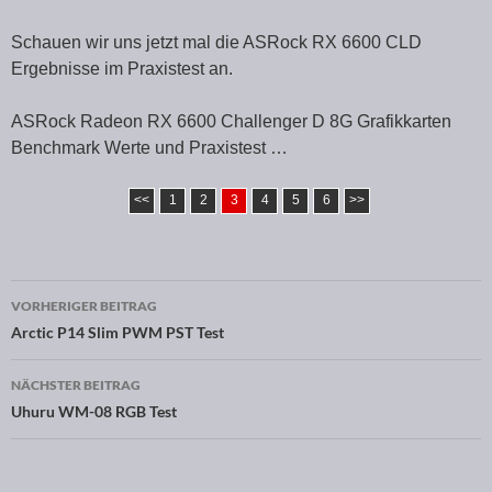
Schauen wir uns jetzt mal die ASRock RX 6600 CLD
Ergebnisse im Praxistest an.
ASRock Radeon RX 6600 Challenger D 8G Grafikkarten
Benchmark Werte und Praxistest …
<<
1
2
3
4
5
6
>>
VORHERIGER BEITRAG
Beitragsnavigation
Arctic P14 Slim PWM PST Test
NÄCHSTER BEITRAG
Uhuru WM-08 RGB Test