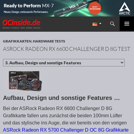
Suchen
Redaktion ocinside.de PC Hardware Portal
ZUM INHALT SPRINGEN
PRIMÄR
MENÜ
GRAFIKKARTEN
,
HARDWARE TESTS
ASROCK RADEON RX 6600 CHALLENGER D 8G TEST
Aufbau, Design und sonstige Features …
Bei der ASRock Radeon RX 6600 Challenger D 8G
Grafikkarte fallen uns zunächst die beiden 100mm Lüfter
und das stylische ins Auge, die wir bereits von den vorigen
ASRock Radeon RX 5700 Challenger D OC 8G Grafikkarte