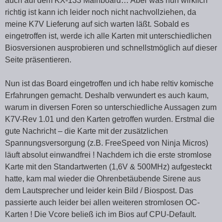
auch auf dem KX-133 Mainboard… Aber was nun wirklich
richtig ist kann ich leider noch nicht nachvollziehen, da
meine K7V Lieferung auf sich warten läßt. Sobald es
eingetroffen ist, werde ich alle Karten mit unterschiedlichen
Biosversionen ausprobieren und schnellstmöglich auf dieser
Seite präsentieren.
Nun ist das Board eingetroffen und ich habe reltiv komische
Erfahrungen gemacht. Deshalb verwundert es auch kaum,
warum in diversen Foren so unterschiedliche Aussagen zum
K7V-Rev 1.01 und den Karten getroffen wurden. Erstmal die
gute Nachricht – die Karte mit der zusätzlichen
Spannungsversorgung (z.B. FreeSpeed von Ninja Micros)
läuft absolut einwandfrei ! Nachdem ich die erste stromlose
Karte mit den Standartwerten (1,6V & 500MHz) aufgesteckt
hatte, kam mal wieder die Ohrenbetäubende Sirene aus
dem Lautsprecher und leider kein Bild / Biospost. Das
passierte auch leider bei allen weiteren stromlosen OC-
Karten ! Die Vcore beließ ich im Bios auf CPU-Default.