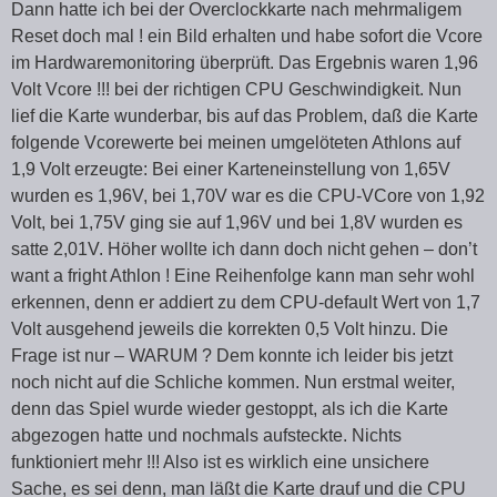
Dann hatte ich bei der Overclockkarte nach mehrmaligem
Reset doch mal ! ein Bild erhalten und habe sofort die Vcore
im Hardwaremonitoring überprüft. Das Ergebnis waren 1,96
Volt Vcore !!! bei der richtigen CPU Geschwindigkeit. Nun
lief die Karte wunderbar, bis auf das Problem, daß die Karte
folgende Vcorewerte bei meinen umgelöteten Athlons auf
1,9 Volt erzeugte: Bei einer Karteneinstellung von 1,65V
wurden es 1,96V, bei 1,70V war es die CPU-VCore von 1,92
Volt, bei 1,75V ging sie auf 1,96V und bei 1,8V wurden es
satte 2,01V. Höher wollte ich dann doch nicht gehen – don’t
want a fright Athlon ! Eine Reihenfolge kann man sehr wohl
erkennen, denn er addiert zu dem CPU-default Wert von 1,7
Volt ausgehend jeweils die korrekten 0,5 Volt hinzu. Die
Frage ist nur – WARUM ? Dem konnte ich leider bis jetzt
noch nicht auf die Schliche kommen. Nun erstmal weiter,
denn das Spiel wurde wieder gestoppt, als ich die Karte
abgezogen hatte und nochmals aufsteckte. Nichts
funktioniert mehr !!! Also ist es wirklich eine unsichere
Sache, es sei denn, man läßt die Karte drauf und die CPU