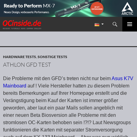
Suchen
Redaktion ocinside.de PC Hardware Portal
ZUM INHALT SPRINGEN
PRIMÄR
MENÜ
HARDWARE TESTS
,
SONSTIGE TESTS
ATHLON GFD TEST
Die Probleme mit den GFD’s treten nicht nur beim
Asus K7V
Mainboard
auf ! Viele Hersteller hatten zu diesem Problem
bereits Bemerkungen auf Ihrer Homepage erstellt und die
Verängstigung beim Kauf der Karten ist immer größer
geworden, aber laut ein paar Mails sollen angeblich mit
einer neuen Beta Biosversion alle Probleme mit den
stromlosen OC-Karten behoben sein !?!? Laut Newsgroups
funktionieren die Karten mit separater Stromversorgung