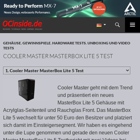
Suchen
Redaktion ocinside.de PC Hardware Portal
ZUM INHALT SPRINGEN
PRIMÄR
MENÜ
GEHÄUSE
,
GEWINNSPIELE
,
HARDWARE TESTS
,
UNBOXING UND VIDEO
TESTS
COOLER MASTER MASTERBOX LITE 5 TEST
Cooler Master geht mit dem Trend
und präsentiert ein neues
MasterBox Lite 5 Gehäuse mit
Acrylglas-Seitenteil und Rauchglas Front. Das MasterBox
Lite 5 wechselt für unter 50 Euro den Besitzer und platziert
sich damit im Einsteigersegment. Wir haben es eingehend
unter die Lupe genommen und gerade den neuen Cooler