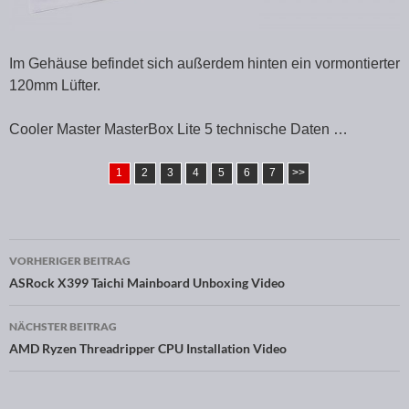
Im Gehäuse befindet sich außerdem hinten ein vormontierter
120mm Lüfter.
Cooler Master MasterBox Lite 5 technische Daten …
1
2
3
4
5
6
7
>>
VORHERIGER BEITRAG
Beitragsnavigation
ASRock X399 Taichi Mainboard Unboxing Video
NÄCHSTER BEITRAG
AMD Ryzen Threadripper CPU Installation Video