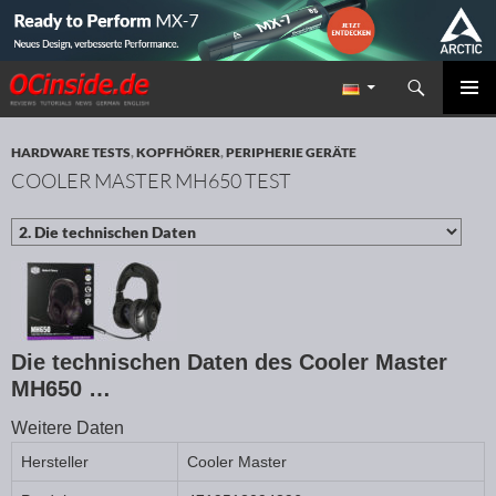
Suchen
Redaktion ocinside.de PC Hardware Portal
ZUM INHALT SPRINGEN
PRIMÄR
MENÜ
HARDWARE TESTS
,
KOPFHÖRER
,
PERIPHERIE GERÄTE
COOLER MASTER MH650 TEST
Die technischen Daten des Cooler Master
MH650 …
Weitere Daten
Hersteller
Cooler Master