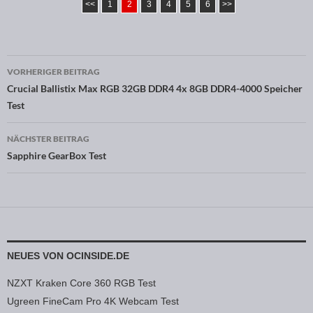
<<
1
2
3
4
5
6
>>
VORHERIGER BEITRAG
Beitragsnavigation
Crucial Ballistix Max RGB 32GB DDR4 4x 8GB DDR4-4000 Speicher
Test
NÄCHSTER BEITRAG
Sapphire GearBox Test
NEUES VON OCINSIDE.DE
NZXT Kraken Core 360 RGB Test
Ugreen FineCam Pro 4K Webcam Test