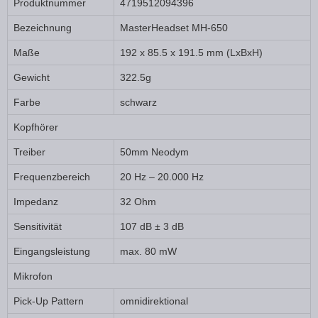
Produktnummer
4719512094396
Bezeichnung
MasterHeadset MH-650
Maße
192 x 85.5 x 191.5 mm (LxBxH)
Gewicht
322.5g
Farbe
schwarz
Kopfhörer
Treiber
50mm Neodym
Frequenzbereich
20 Hz – 20.000 Hz
Impedanz
32 Ohm
Sensitivität
107 dB ± 3 dB
Eingangsleistung
max. 80 mW
Mikrofon
Pick-Up Pattern
omnidirektional