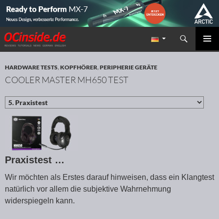
Suchen
Redaktion ocinside.de PC Hardware Portal
ZUM INHALT SPRINGEN
PRIMÄR
MENÜ
HARDWARE TESTS
,
KOPFHÖRER
,
PERIPHERIE GERÄTE
COOLER MASTER MH650 TEST
Praxistest …
Wir möchten als Erstes darauf hinweisen, dass ein Klangtest
natürlich vor allem die subjektive Wahrnehmung
widerspiegeln kann.