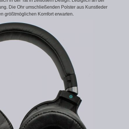
ch in der Tat in zeitlosem Design. Lediglich an der
ftung. Die Ohr umschließenden Polster aus Kunstleder
en größtmöglichen Komfort erwarten.