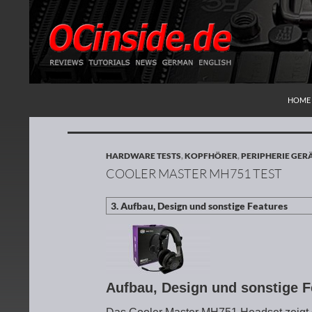
ZUM I
Suchen
Redaktion ocinside.de PC Hardware Portal
HOME
HARDWARE TESTS
,
KOPFHÖRER
,
PERIPHERIE GER
COOLER MASTER MH751 TEST
Aufbau, Design und sonstige 