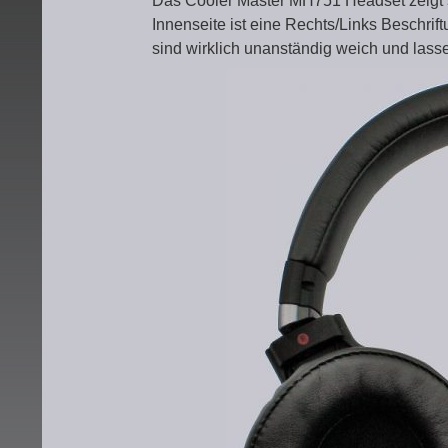
Das Cooler Master MH751 Headset zeigt si
Innenseite ist eine Rechts/Links Beschri
sind wirklich unanständig weich und lass