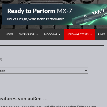
NHALT SPRINGEN
NEWS
WORKSHOP
MODDING
HARDWARE TESTS
LINKS
ST
Features von außen …