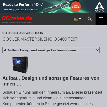
Suchen
Redaktion ocinside.de PC Hardware Portal
ZUM INHALT SPRINGEN
PRIMÄR
MENÜ
GEHÄUSE
,
HARDWARE TESTS
COOLER MASTER SILENCIO S400 TEST
Aufbau, Design und sonstige Features von
innen …
Schauen wir uns nun den Innenraum an. Dieser präsentiert
sich sehr geräumig und clean – die interessanten
Komponenten können in Szene gesetzt werden, alles