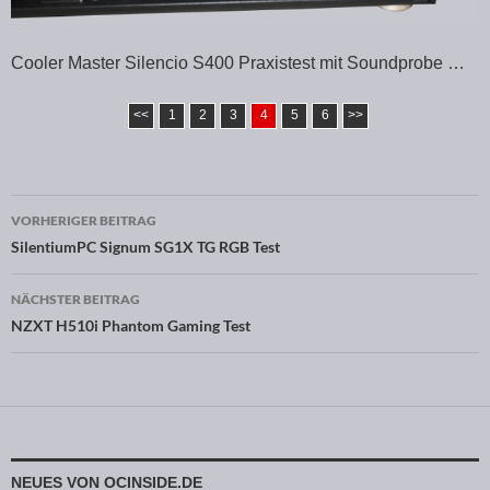
Cooler Master Silencio S400 Praxistest mit Soundprobe …
<<
1
2
3
4
5
6
>>
VORHERIGER BEITRAG
Beitragsnavigation
SilentiumPC Signum SG1X TG RGB Test
NÄCHSTER BEITRAG
NZXT H510i Phantom Gaming Test
NEUES VON OCINSIDE.DE